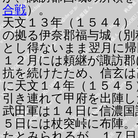
合戦
）。
天文１３年（１５４４）
の拠る伊奈郡福与城（別
とし得ないまま翌月に帰
１２月には頼継が諏訪郡
抗を続けたため、信玄は
に天文１４年（１５４５
引き連れて甲府を出陣し
武田軍は１４日に信濃国
５日には杖突峠に布陣。
たとみられるが、１７日