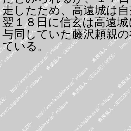
走したため、高遠城は自
翌１８日に信玄は高遠城
与同していた藤沢頼親の
ている。