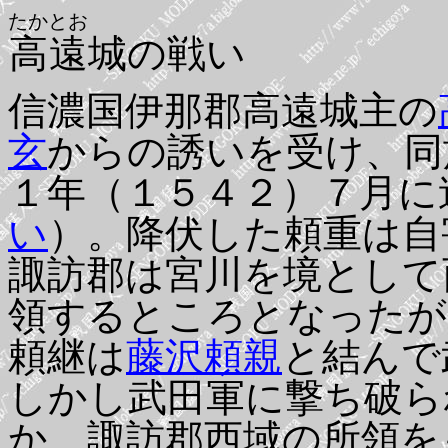
たかとお
高遠
城の戦い
信濃国伊那郡高遠城主の
玄
からの誘いを受け、同
１年（１５４２）７月に
い
）。降伏した頼重は自
諏訪郡は宮川を境として
領するところとなったが
頼継は
藤沢頼親
と結んで
しかし武田軍に撃ち破ら
か、諏訪郡西域の所領を