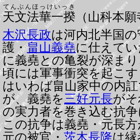
てんぶんほっけいっき
天文法華一揆
（山科本願
木沢長政
は河内北半国の
護・
畠山義堯
に仕えてい
に義堯との亀裂が深まり
頃には軍事衝突を起こす
はいわば畠山家中の内訌
が、義堯を
三好元長
がそ
の実力者を巻き込む抗争
この抗争は義堯・元長方
元の被官・
茨木長隆
は縁