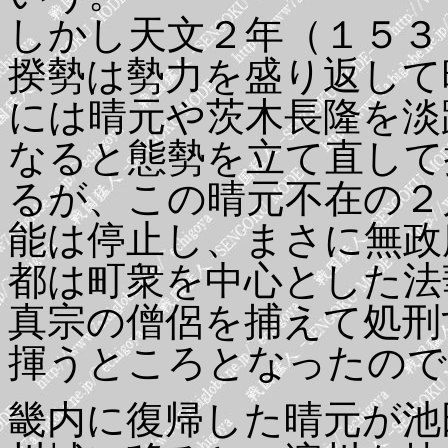
しかし天文２年（１５３
揆勢は勢力を盛り返して
には晴元や茨木長隆を淡
なると態勢を立て直して
るが、この晴元不在の２
能は停止し、まさに無政
都は町衆を中心とした法
真宗の僧侶を捕えて処刑
揮うところとなったので
畿内に復帰した晴元が池