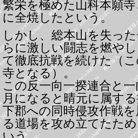
繁栄を極めた山科本願寺
に全焼したという。
しかし、総本山を失った
らに激しい闘志を燃やし
て徹底抗戦を続けた（こ
寺となる）。
この反一向一揆連合と一
月になると晴元に属する
下郡への同時侵攻作戦を
る道場を攻め立てたため
いう。