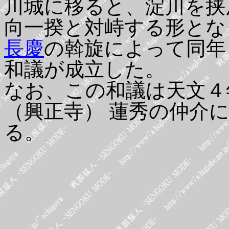
川城に移ると、淀川を挟
向一揆と対峙する形とな
長慶
の斡旋によって同年
和議が成立した。
なお、この和議は天文４
（興正寺） 蓮秀の仲介
る。