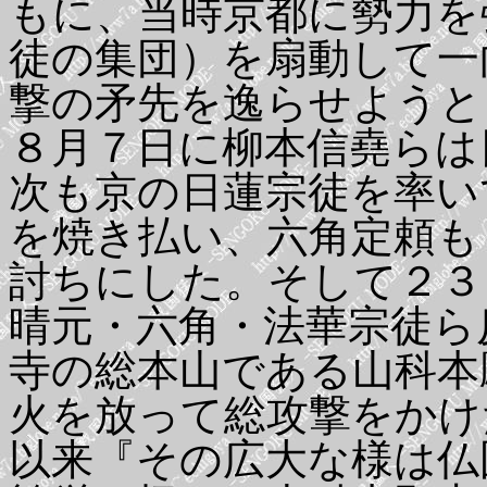
もに、当時京都に勢力を
徒の集団）を扇動して一
撃の矛先を逸らせようと
８月７日に柳本信堯らは
次も京の日蓮宗徒を率い
を焼き払い、六角定頼も
討ちにした。そして２３
晴元・六角・法華宗徒ら
寺の総本山である山科本
火を放って総攻撃をかけ
以来『その広大な様は仏