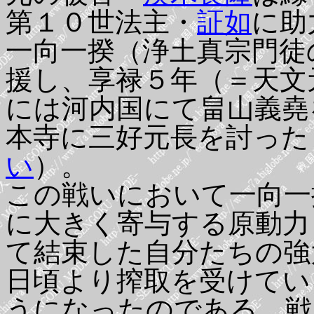
第１０世法主・
証如
に助
一向一揆（浄土真宗門徒
援し、享禄５年（＝天文
には河内国にて畠山義堯
本寺に三好元長を討った
い
）。
この戦いにおいて一向一
に大きく寄与する原動力
て結束した自分たちの強
日頃より搾取を受けてい
うになったのである。戦