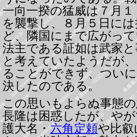
一向一揆の猛威は７月１
を襲撃し、８月５日には
ど、隣国にまで広がって
法主である証如は武家と
と考えていたようだが、
ることができず、ついに
決したのである。
この思いもよらぬ事態の
長隆は困惑したが、やが
護大名・
六角定頼
や比叡