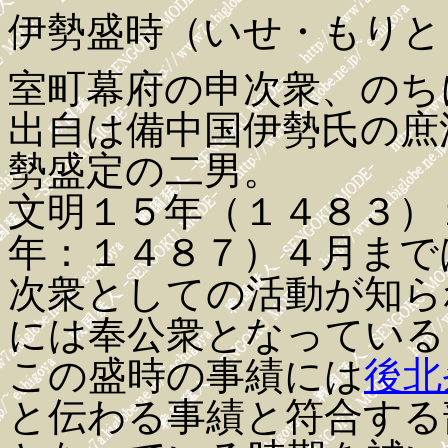
伊勢盛時（いせ・もりと
室町幕府の申次衆、のち
出自は備中国伊勢氏の庶
勢盛定の二男。
文明１５年（１４８３）
年：１４８７）４月まで
次衆としての活動が知ら
には奉公衆となっている
この盛時の事績には
後北
と伝わる事績と符合する