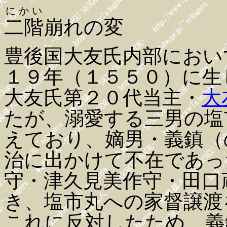
にかい
二階
崩れの変
豊後国大友氏内部におい
１９年（１５５０）に生
大友氏第２０代当主・
大
たが、溺愛する三男の塩
えており、嫡男・義鎮（
治に出かけて不在であっ
守・津久見美作守・田口
き、塩市丸への家督譲渡
これに反対したため、義