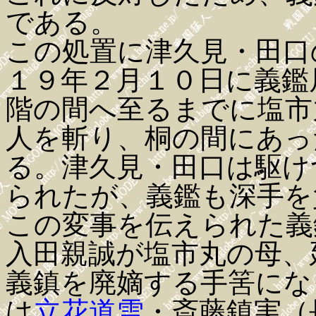
である。
この処置に津久見・田口
１９年２月１０日に義鑑
階の間へ至るまでに塩市
人を斬り、桐の間にあっ
る。津久見・田口は駆け
られたが、義鑑も深手を
この変事を伝えられた義
入田親誠が塩市丸の母、
義鎮を廃嫡する手筈にな
は
立花道雪
・斎藤鎮実（