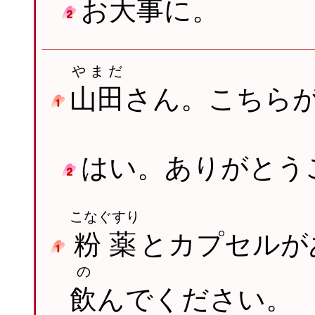
お
大事
に。
やまだ
山田
さん。こちら
はい。ありがとう
こなぐすり
粉薬
とカプセルが
の
飲
んでください。