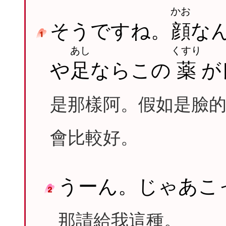
かお
そうですね。
顔
な
あし
くすり
や
足
ならこの
薬
が
是那樣阿。假如是臉
會比較好。
うーん。じゃあこ
那請給我這種。