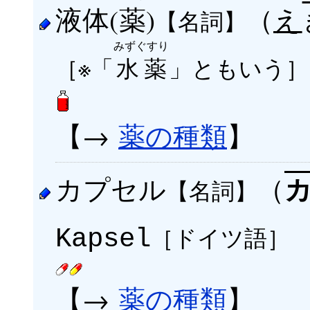
液体(
薬
)
（
え
【名詞】
みずぐすり
［※「
水薬
」ともいう］
【→
薬の種類
】
カプセル
（
【名詞】
［ドイツ語］
Kapsel
【→
薬の種類
】