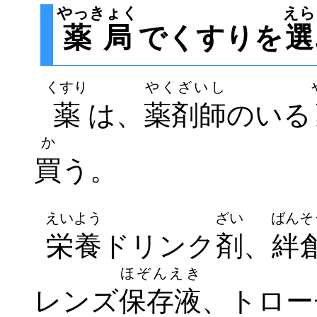
やっきょく
えら
薬局
でくすりを
選
くすり
やくざいし
薬
は、
薬剤師
のいる
か
買
う。
えいよう
ざい
ばんそ
栄養
ドリンク
剤
、
絆
ほぞんえき
レンズ
保存液
、トロー