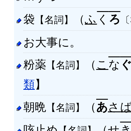
袋
（
ふ
く
ろ
【名詞】
〔
お大事に。
粉薬
（
こ
な
【名詞】
類
】
朝晩
（
さ
あ
【名詞】
咳止め
（
せ
【名詞】