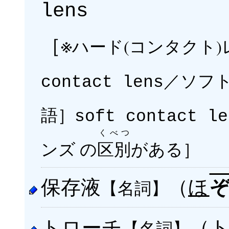
lens
［※
ハード(コンタクト
／ソフト
contact lens
語］
soft contact le
くべつ
ンズ の
区別
がある］
保存液
（
ほ
【名詞】
トローチ
（
【名詞】