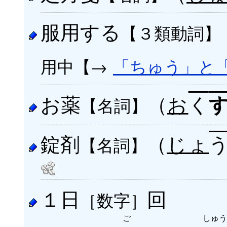
服用する
【３類動詞】
用中【→
「ちゅう」と
お薬
（
お
く
【名詞】
錠剤
（
じょ
【名詞】
１日
回
［数字］
ご
しゅう