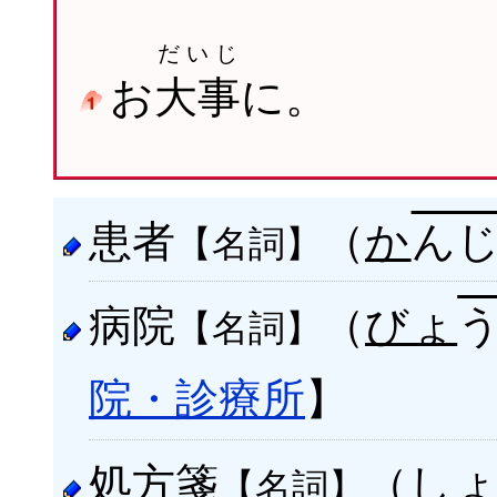
だいじ
お
大事
に。
患者
（
か
ん
【名詞】
病院
（
びょ
【名詞】
院・診療所
】
処方箋
（
し
【名詞】