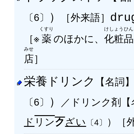
）
［外来語］
dru
〔6〕
くすり
けしょうひん
［※
薬
のほかに、
化粧品
みせ
店
］
栄養ドリンク
【名詞
）
／ドリンク剤【
〔6〕
ド
リン
ざい
）
［
ク
〔4〕