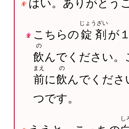
はい。ありがとう
じょうざい
こちらの
錠剤
が
の
飲
んでください。
まえ
の
前
に
飲
んでくださ
つです。
し