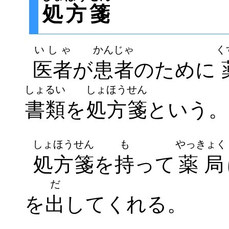
処方箋
いしゃ
かんじゃ
く
医者
が
患者
のために
しょるい
しょほうせん
書類
を
処方箋
という。
しょほうせん
も
やっきょく
処方箋
を
持
って
薬局
だ
を
出
してくれる。