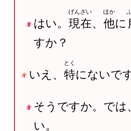
げんざい
ほか
はい。
現在
、
他
に
すか？
とく
いえ、
特
にないで
そうですか。では
い。