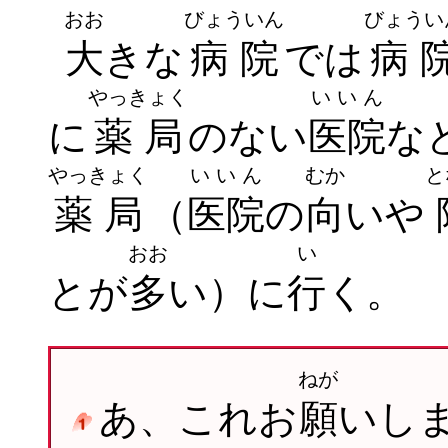
おお
びょういん
びょうい
大
きな
病院
では
病
やっきょく
いいん
に
薬局
のない
医院
な
やっきょく
いいん
むか
と
薬局
（
医院
の
向
いや
おお
い
とが
多
い）に
行
く。
ねが
あ、これお
願
いし