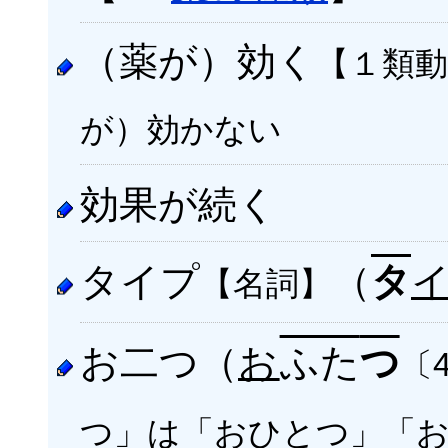
（薬が）効く
【１類動
が）効かない
効果が続く
タイプ
（
タ
【名詞】
お二つ（
お
ふた
つ
〔
つ」は「おひとつ」「