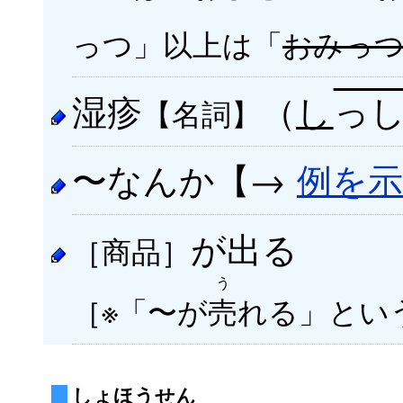
っつ」以上は「
おみっ
湿疹
（
し
っ
【名詞】
〜なんか【→
例を示
が出る
［商品］
う
［※「〜が
売
れる」とい
しょほうせん