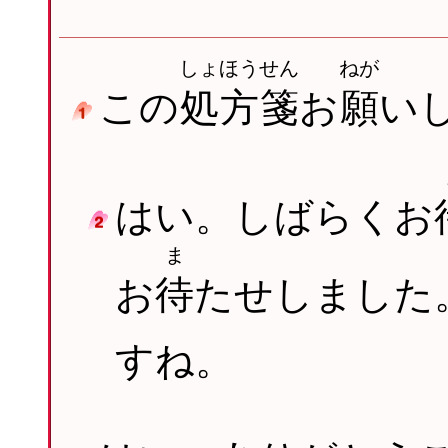
しょほうせん
ねが
この
処方箋
お
願
い
はい。しばらくお
ま
お
待
たせしました
すね。