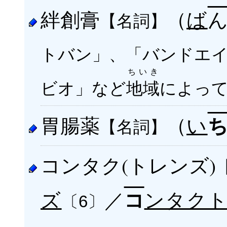
絆創膏
（
ば
【名詞】
トバン」、「バンドエ
ちいき
ビオ」など
地域
によっ
胃腸薬
（
い
【名詞】
コンタク(トレンズ)
ズ
／
ンタク
コ
〔6〕