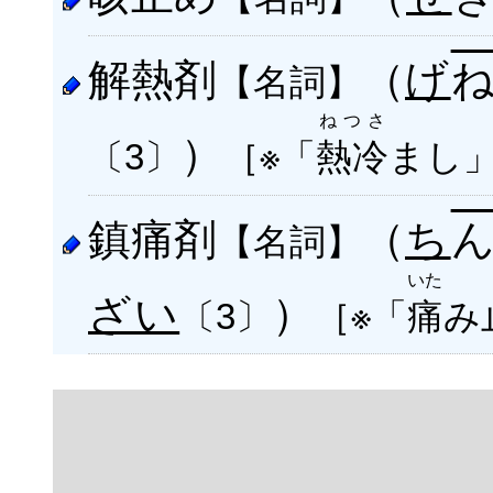
解熱剤
（
げ
【名詞】
ねつさ
）
［※「
熱冷
まし
〔3〕
鎮痛剤
（
ち
【名詞】
いた
ざい
）
［※「
痛
み
〔3〕