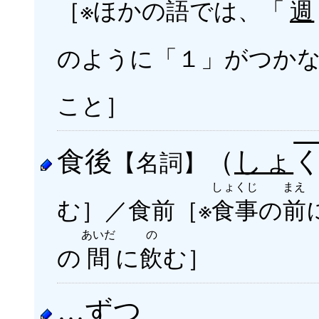
［※ほかの
語
では、「
週
のように「１」がつか
こと］
食後
（
しょ
【名詞】
しょくじ
まえ
む］／食前［※
食事
の
前
あいだ
の
の
間
に
飲
む］
…ずつ