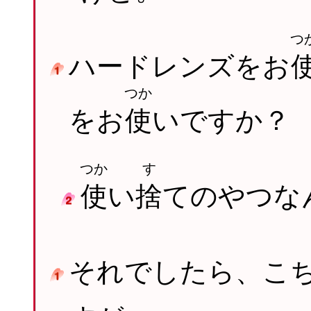
つ
ハードレンズをお
つか
をお
使
いですか？
つか
す
使
い
捨
てのやつな
それでしたら、こ