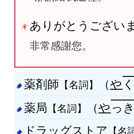
ありがとうござい
非常感謝您。
薬剤師
（
や
【名詞】
薬局
（
や
っ
【名詞】
ドラッグストア
【名