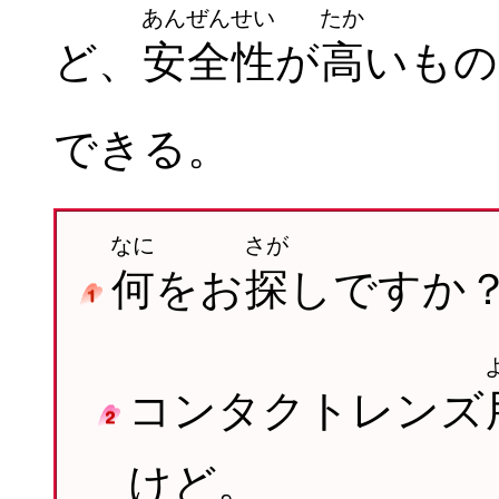
あんぜんせい
たか
ど、
安全性
が
高
いもの
できる。
なに
さが
何
をお
探
しですか
コンタクトレンズ
けど。