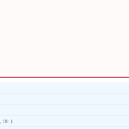
。
な
）
〔3〕