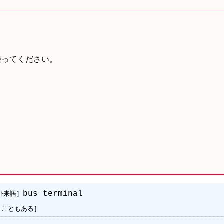
乗
ってください。
外来語］
bus terminal
うこともある］