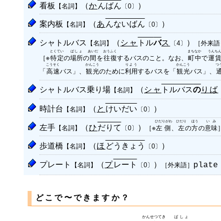
看板
（
か
んばん
）
【名詞】
〔0〕
案内板
（
あ
んないばん
）
【名詞】
〔0〕
シャトルバス
（
シャ
トル
ス
）
【名詞】
バ
［外来語
〔4〕
とくてい
ばしょ
あいだ
おうふく
まちなか
うんち
［※
特定
の
場所
の
間
を
往復
するバスのこと。なお、
町中
で
運
こうそく
かんこう
りよう
かんこう
つ
「
高速
バス」、
観光
のために
利用
するバスを「
観光
バス」、
シャトルバス乗り場
（
シャ
トルバス
りば
【名詞】
の
時計台
（
と
けいだい
）
【名詞】
〔0〕
ひだりがわ
ひだり
ほう
いみ
左手
（
ひ
だりて
）
【名詞】
［※
左側
、
左
の
方
の
意味
〔0〕
歩道橋
（
ほ
どうきょう
）
【名詞】
〔0〕
プレート
（
プ
レート
）
【名詞】
［外来語］
plate
〔0〕
どこで〜できますか？
かんせつてき
ばしょ