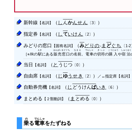
新幹線
（
し
ん
んせん
）
【名詞】
か
〔3〕
指定券
（
し
いけん
）
【名詞】
て
〔2〕
みどりの窓口
（
どりの
-
ま
ぐち
【固有名詞】
み
ど
〔1-2
えき
はんばいまどぐち
なまえ
でんしゃ
きっぷ
こうにゅう
しゅくはく
［※JRの
駅
にある
販売窓口
の
名前
。
電車
の
切符
の
購入
や
宿泊
当日
（
と
うじつ
）
【名詞】
〔0〕
自由席
（
じ
うせき
）
【名詞】
ゆ
／↔指定席【名詞
〔2〕
自動券売機
（
じ
どうけん
いき
）
【名詞】
ば
〔6〕
まとめる
（
ま
とめる
）
【２類動詞】
〔0〕
の
でんしゃ
乗
る
電車
をたずねる