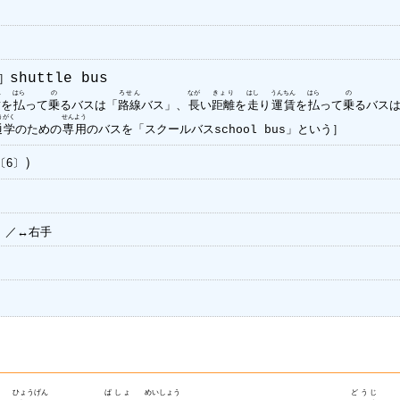
］
shuttle bus
ん
はら
の
ろせん
なが
きょり
はし
うんちん
はら
の
賃
を
払
って
乗
るバスは「
路線
バス」、
長
い
距離
を
走
り
運賃
を
払
って
乗
るバス
うがく
せんよう
通学
のための
専用
のバスを「スクールバス
」という］
school bus
）
〔6〕
］／↔右手
ひょうげん
ばしょ
めいしょう
どうじ