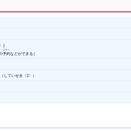
）
〕
よやく
の
予約
などができる］
】（していせき
）
〔2〕