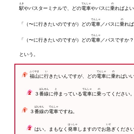
えき
でんしゃ
の
駅
やバスターミナルで、どの
電車
やバスに
乗
ればよい
でんしゃ
の
「（〜に行きたいのですが）どの
電車
／バスに
乗
れば
でんしゃ
「（〜に行きたいのですが）どの
電車
／バスですか？
という。
ふくやま
い
でんしゃ
の
福山
に
行
きたいんですが、どの
電車
に
乗
ればい
ばんせん
と
でんしゃ
の
３
番線
に
停
まっている
電車
に
乗
ってください
ばんせん
でんしゃ
３
番線
の
電車
ですね。
はっしゃ
いそ
はい。まもなく
発車
しますのでお
急
ぎくださ