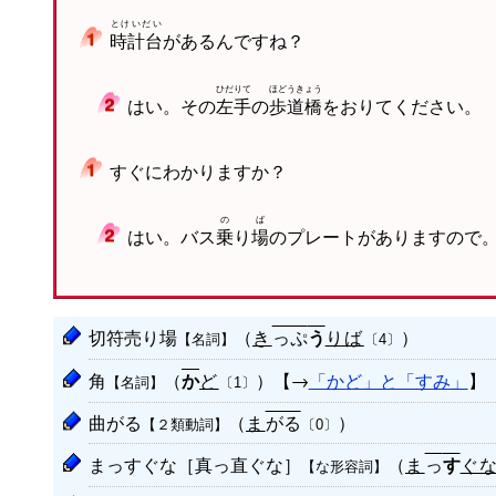
とけいだい
時計台
があるんですね？
ひだりて
ほどうきょう
はい。その
左手
の
歩道橋
をおりてください。
すぐにわかりますか？
の
ば
はい。バス
乗
り
場
のプレートがありますので
切符売り場
（
き
っぷ
りば
）
【名詞】
う
〔4〕
角
（
ど
）【→
「かど」と「すみ」
】
【名詞】
か
〔1〕
曲がる
（
ま
がる
）
【２類動詞】
〔0〕
まっすぐな［真っ直ぐな］
（
ま
っ
ぐ
【な形容詞】
す