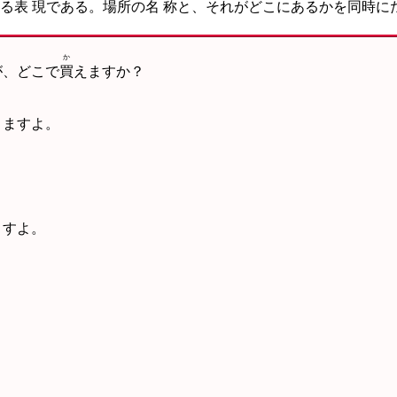
る
表現
である。
場所
の
名称
と、それがどこにあるかを
同時
に
か
が、どこで
買
えますか？
りますよ。
ますよ。