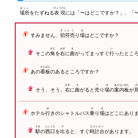
ばしょ
ひょうげん
場所
をたずねる
表現
には「〜はどこですか？」、「
きっぷ
う
ば
すみません、
切符
売
り
場
はどこですか？
かど
みぎ
ま
い
そこの
角
を
右
に
曲
がってまっすぐ
行
ったとこ
かんばん
あの
看板
のあるところですか？
みぎ
ま
う
ば
あんないばん
み
そう、そう。
右
に
曲
がると
売
り
場
の
案内板
が
ゆ
の
ば
ホテル
行
きのシャトルバス
乗
り
場
はどこにあり
えき
にしぐち
で
とけいだい
駅
の
西口
を
出
ると、すぐ
時計台
があります。