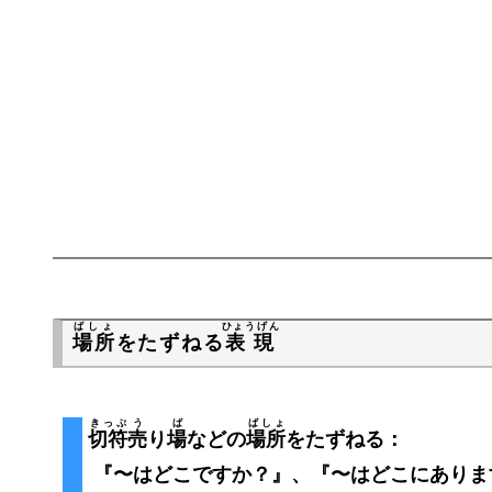
ばしょ
ひょうげん
場所
をたずねる
表現
きっぷ
う
ば
ばしょ
切符
売
り
場
などの
場所
をたずねる：
『〜はどこですか？』、『〜はどこにありま