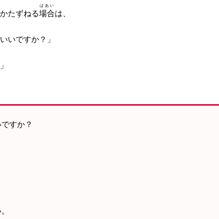
ばあい
かたずねる
場合
は、
いいですか？」
」
いですか？
。
い。