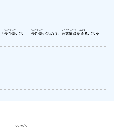
ちょうきょり
ちょうきょり
こうそくどうろ
とおる
は「
長距離
バス」、
長距離
バスのうち
高速道路
を
通
るバスを
ひょうげん