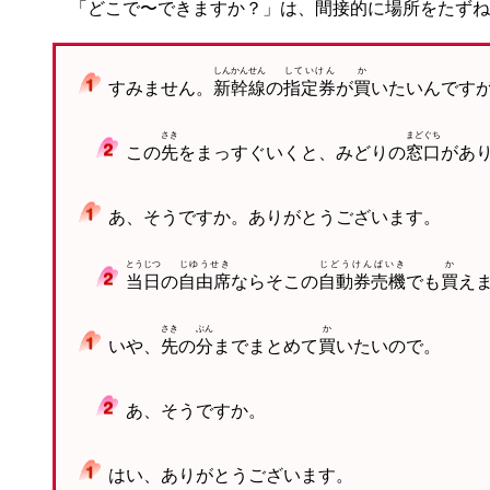
「どこで〜できますか？」は、
間接的
に
場所
をたずね
しんかんせん
していけん
か
すみません。
新幹線
の
指定券
が
買
いたいんです
さき
まどぐち
この
先
をまっすぐいくと、みどりの
窓口
があ
あ、そうですか。ありがとうございます。
とうじつ
じゆうせき
じどうけんばいき
か
当日
の
自由席
ならそこの
自動券売機
でも
買
え
さき
ぶん
か
いや、
先
の
分
までまとめて
買
いたいので。
あ、そうですか。
はい、ありがとうございます。