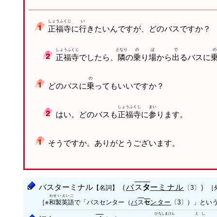
しょうふくじ
い
正福寺
に
行
きたいんですが、どのバスですか？
しょうふくじ
となり
の
ば
で
の
正福寺
でしたら、
隣
の
乗
り
場
から
出
るバスに
の
どのバスに
乗
ってもいいですか？
しょうふくじ
まい
はい。どのバスも
正福寺
に
参
ります。
そうですか。ありがとうございます。
バスターミナル
（
バ
ス
ーミナル
）
【名詞】
タ
［
〔3〕
わせいえいご
［※
和製英語
で「バスセンター（
バ
ス
ンター
）」とい
セ
〔3〕
ひろしまけん
とし