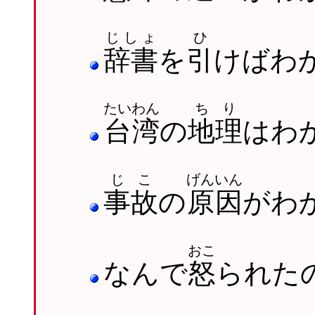
じしょ
ひ
辞書
を
引
けばわ
たいわん
ちり
台湾
の
地理
はわ
じこ
げんいん
事故
の
原因
がわ
おこ
なんで
怒
られた