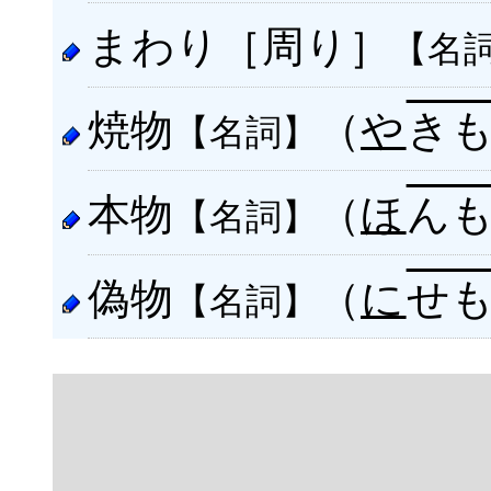
まわり［周り］
【名
焼物
（
や
き
【名詞】
本物
（
ほ
ん
【名詞】
偽物
（
に
せ
【名詞】