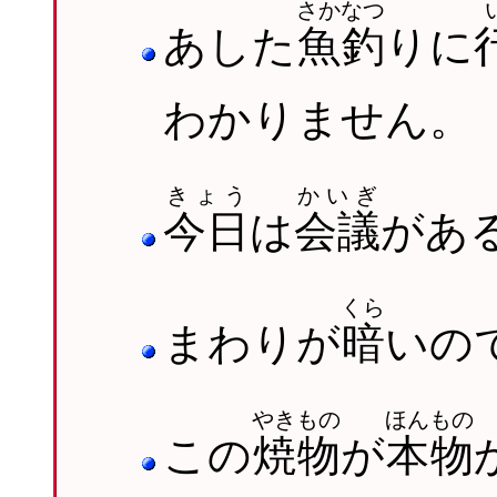
さかなつ
あした
魚釣
りに
わかりません。
きょう
かいぎ
今日
は
会議
があ
くら
まわりが
暗
いの
やきもの
ほんもの
この
焼物
が
本物