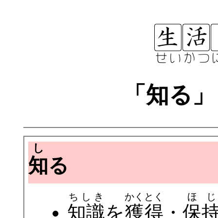
「知る」
し
知
る
ちしき
かくとく
ほじ
知識
を
獲得
・
保