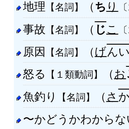
地理
（
り
ち
【名詞】
〔
事故
（
こ
じ
【名詞】
〔
原因
（
げ
ん
【名詞】
怒る
（
お
【１類動詞】
魚釣り
（
さ
【名詞】
〜かどうかわからな