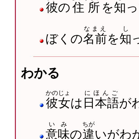
彼
の
住所
を
知
っ
なまえ
し
ぼくの
名前
を
知
わかる
かのじょ
にほんご
彼女
は
日本語
が
いみ
ちが
意味
の
違
いがわ