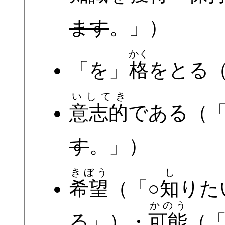
ます
。」）
かく
「を」
格
をとる（
いしてき
意志的
である（「
す
。」）
きぼう
し
希望
（「○
知
りた
かのう
る」）・
可能
（「