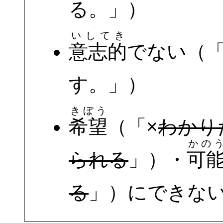
る。」）
いしてき
意志的
でない（「
す。」）
きぼう
希望
（「×
わかり
かの
られる
」）・
可
る
」）にできな