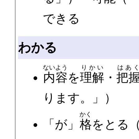
できる
わかる
ないよう
りかい
はあ
内容
を
理解
・
把
ります。」）
かく
「が」
格
をとる（