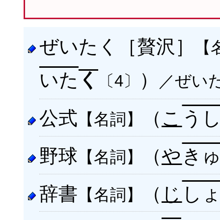
ぜいたく［贅沢］
【
いた
）
く
／ぜい
〔4〕
公式
（
こ
う
【名詞】
野球
（
や
き
【名詞】
辞書
（
じ
し
【名詞】