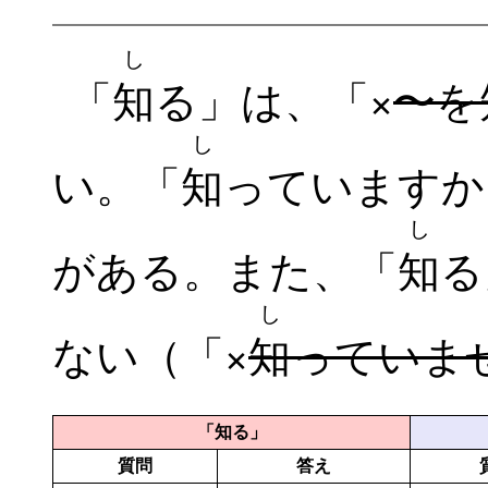
し
「
知
る」は、「×
〜を
し
い。「
知
っていますか
し
がある。また、「
知
る
し
ない（「×
知
っていま
「知る」
質問
答え