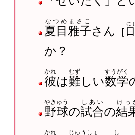
「ぜいたく」と
なつめまさこ
に
夏目雅子
さん
［
か？
かれ
むず
すうがく
彼
は
難
しい
数学
やきゅう
しあい
けっ
野球
の
試合
の
結
かれ
じゅうしょ
し