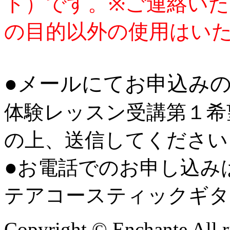
ト
）です。
※
ご連絡いた
の目的以外の使用はい
●
メールにてお申込み
体験レッスン受講第１希
の上、送信してください
●
お電話でのお申し込み
テアコースティックギタ
Copyright © Enchante All r