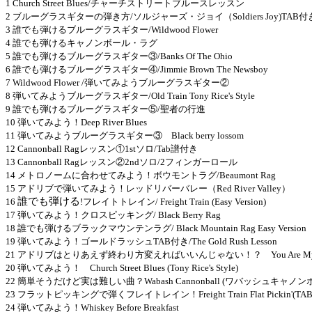
1 Church Street Blues/チャーチストリートブルースレッスン
2 ブルーグラスギターの弾き方/ソルジャーズ・ジョイ（Soldiers Joy)TAB付
3 誰でも弾けるブルーグラスギター/Wildwood Flower
4 誰でも弾けるキャノンボール・ラグ
5 誰でも弾けるブルーグラスギター③/Banks Of The Ohio
6 誰でも弾けるブルーグラスギター④/Jimmie Brown The Newsboy
7 Wildwood Flower /弾いてみようブルーグラスギター②
8 弾いてみようブルーグラスギター/Old Train Tony Rice's Style
9 誰でも弾けるブルーグラスギター⑤/聖者の行進
10 弾いてみよう！Deep River Blues
11 弾いてみようブルーグラスギター③ Black berry lossom
12 Cannonball Ragレッスン①1stソロ/Tab譜付き
13 Cannonball Ragレッスン②2ndソロ/2フィンガーロール
14 メトロノームに合わせてみよう！ボウモントラグ/Beaumont Rag
15 アドリブで弾いてみよう！レッドリバーバレー（Red River Valley）
誰でも弾ける
16
!フレイトトレイン/ Freight Train (Easy Version)
17 弾いてみよう！クロスピッキング/ Black Berry Rag
18 誰でも弾けるブラックマウンテンラグ/ Black Mountain Rag Easy Version
19 弾いてみよう！ゴールドラッシュTAB付き/The Gold Rush Lesson
21 アドリブはとりあえず終わり方変えればいいんじゃない！？ You Are My Su
20 弾いてみよう！ Church Street Blues (Tony Rice's Style)
22 簡単そうだけど実は難しい曲？Wabash Cannonball (ワバッシュキャノン
23 フラットピッキングで弾くフレイトレイン！Freight Train Flat Pickin'(TA
24 弾いてみよう！Whiskey Before Breakfast