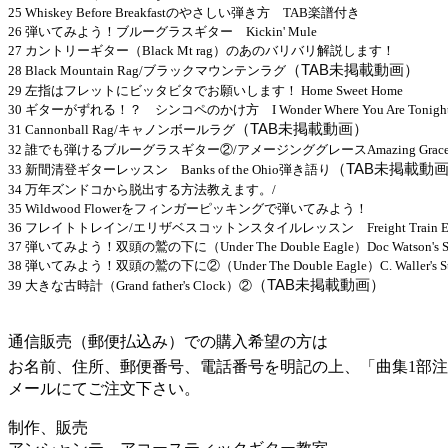
25 Whiskey Before Breakfastのやさしい弾き方 TAB楽譜付き
26 弾いてみよう！ブルーグラスギター Kickin' Mule
27 カントリーギター（Black Mt rag）のあのバリバリ解説します！
（TAB未掲載動画）
28 Black Mountain Rag/ブラックマウンテンラグ
29 左指はフレットにビッタビタでお願いします！ Home Sweet Home
30 ギターがずれる！？ シンコペのかけ方 I Wonder Where You Are Tonigh
（TAB未掲載動画）
31 Cannonball Rag/キャノンボールラグ
32 誰でも弾けるブルーグラスギター②/アメージンググレースAmazing Grac
（TAB未掲載動
33 新間清登ギターレッスン Banks of the Ohio弾き語り
34 万年ズンドコから脱出する方法教えます。/
35 Wildwood Flowerをフィンガーピッキングで弾いてみよう！
36 フレイトトレイン/エリザベスコットンスタイルレッスン Freight Train Elizabet
37 弾いてみよう！双頭の鷲の下に（Under The Double Eagle）Doc Watson's St
38 弾いてみよう！双頭の鷲の下に②（Under The Double Eagle）C. Waller's St
（TAB未掲載動画）
39 大きな古時計（Grand father's Clock）②
通信販売（郵便払込み）での購入希望の方は
お名前、住所、郵便番号、電話番号を明記の上、「曲集1部
メールにてご注文下さい。
制作、販売