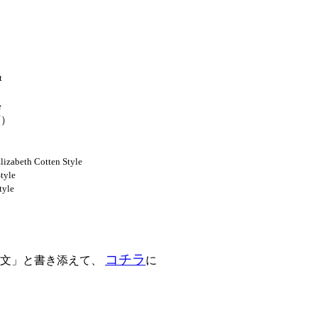
t
e
画）
h Cotten Style
yle
yle
コチラ
注文」と書き添えて、
に