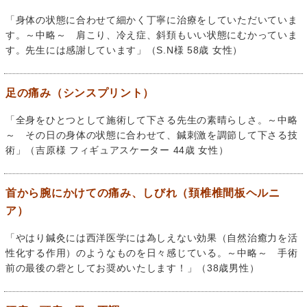
「身体の状態に合わせて細かく丁寧に治療をしていただいていま
す。～中略～ 肩こり、冷え症、斜頚もいい状態にむかっていま
す。先生には感謝しています」（S.N様 58歳 女性）
足の痛み（シンスプリント）
「全身をひとつとして施術して下さる先生の素晴らしさ。～中略
～ その日の身体の状態に合わせて、鍼刺激を調節して下さる技
術」（吉原様 フィギュアスケーター 44歳 女性）
首から腕にかけての痛み、しびれ（頚椎椎間板ヘルニ
ア）
「やはり鍼灸には西洋医学には為しえない効果（自然治癒力を活
性化する作用）のようなものを日々感じている。～中略～ 手術
前の最後の砦としてお奨めいたします！」（38歳男性）