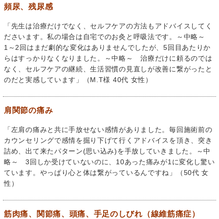
頻尿、残尿感
「先生は治療だけでなく、セルフケアの方法もアドバイスしてく
ださいます。私の場合は自宅でのお灸と呼吸法です。～中略～
1～2回はまだ劇的な変化はありませんでしたが、5回目あたりか
らはすっかりなくなりました。～中略～ 治療だけに頼るのでは
なく、セルフケアの継続、生活習慣の見直しが改善に繋がったと
のだと実感しています」（M.T様 40代 女性）
肩関節の痛み
「左肩の痛みと共に手放せない感情がありました。毎回施術前の
カウンセリングで感情を掘り下げて行くアドバイスを頂き、突き
詰め、出て来たパターン(思い込み)を手放していきました。～中
略～ 3回しか受けていないのに、10あった痛みが1に変化し驚い
ています。やっぱり心と体は繋がっているんですね」（50代 女
性）
筋肉痛、関節痛、頭痛、手足のしびれ（線維筋痛症）