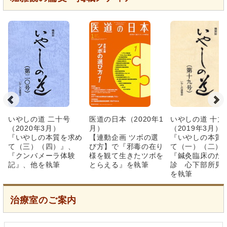
いやしの道 二十号
医道の日本（2020年1
いやしの道 十九
（2020年3月）
月）
（2019年3月）
『いやしの本質を求め
【連動企画 ツボの選
『いやしの本質
】
て（三）（四）』、
び方】で『邪毒の在り
て（一）（二）
監
『クンバメーラ体験
様を観て生きたツボを
『鍼灸臨床のた
記』、他を執筆
とらえる』を執筆
診 心下部所見
を執筆
治療室のご案内