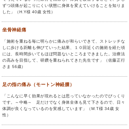
ずつ頭痛が起こりにくい状態に身体を変えていけることを知りま
した」（H.Y様 40歳 女性）
坐骨神経痛
「施術を重ねる毎に明らかに痛みが和らいできて、ストレッチな
しに歩ける距離も伸びていった結果、１０回近くの施術を経た頃
には、長時間歩いてもほぼ問題ないところまできました。治療法
の高みを目指して、研鑽を重ねられてきた先生です」（佐藤正行
さま 56歳）
足の指の痛み（モートン神経腫）
「こんなに早く効果が現れるとは思っていなかったのでびっくり
です。～中略～ 足だけでなく身体全体も見て下さるので、日々
体調が良くなっているのを実感しています」（M.T様 34歳 女
性）