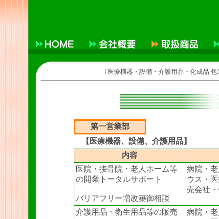
〔医療機器・設備・介護用品・化成品 
第一営業部
【医療機器、設備、介護用品】
内容
医院・接骨院・老人ホーム等
病院・老
の開業トータルサポート
ウス・医
売会社・
バリアフリー増改築御相談
介護用品・衛生用品等の販売
病院・老