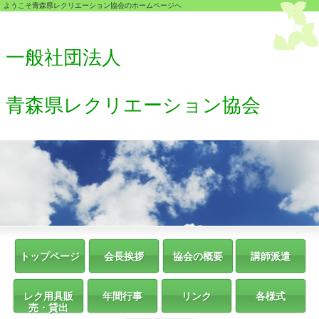
ようこそ青森県レクリエーション協会のホームページへ
一般社団法人
青森県レクリエーション協会
トップページ
会長挨拶
協会の概要
講師派遣
レク用具販
年間行事
リンク
各様式
売・貸出