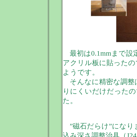
最初は0.1mmまで
アクリル板に貼ったの
ようです。
そんなに精密な調整
りにくいだけだったの
た。
”磁石だらけ”になり
込み深さ調整治具
（J