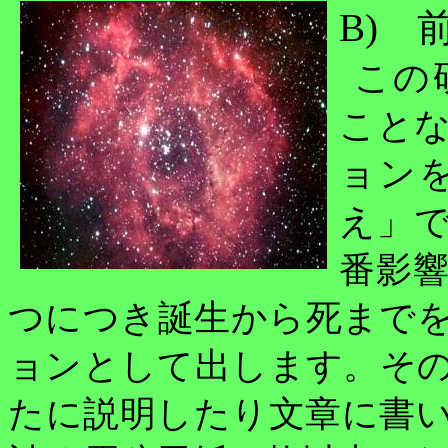
B)
前
この
こと
ョン
え」
番影
つにつき誕生から死まで
ョンとして出します。そ
たに説明したり文章に書