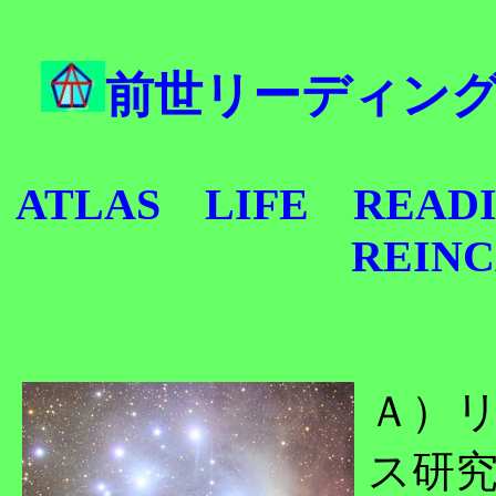
前世リーディン
ATLAS
LIFE
READ
REIN
Ａ）
ス研