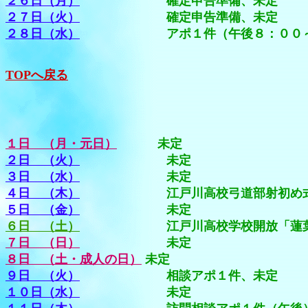
２６日（月）
確定申告準備、未定
２７日（火）
確定申告準備、未定
２８日（水）
アポ１件（午後８：００～９：
TOPへ戻る
１日 （月・元日）
未定
２日 （火）
未定
３日 （水）
未定
４日 （木）
江戸川高校弓道部射初め式
５日 （金）
未定
６日 （土）
江戸川高校学校開放「蓮葉弓友会
７日 （日）
未定
８日 （土・成人の日）
未定
９日 （火）
相談アポ１件、未定
１０日（水）
未定