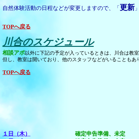
更新
自然体験活動の日程などが変更しますので、「
TOPへ戻る
川合のスケジュール
相談アポ
以外に下記の予定が入っているときは、川合は教室
但し、教室は開いており、他のスタッフなどがいることもあ
TOPへ戻る
１日（木）
確定申告準備、未定