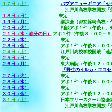
１７日（土）
パプアニューギニア「セ
江戸川高校学校開放「蓮葉弓友会」に
１８日（日）
未定
１９日（月）
講演会（都立篠崎高校・午前中
２０日（火）
相談アポ１件（午後）、
２１日（水・春分の日）
アポ１件（午後８：００～９
２２日（木）
未定
２３日（金）
アポ１件（午後８：００～９
２４日（土）
江戸川高校学校開放「蓮葉弓友会
２５日（日）
未定
２６日（月）
東大病院（午後１２：００～
「野生のイルカ・エコセラ
２７日（火）
未定
２８日（水）
アポ１件（午後８：００～９
２９日（木）
未定
３０日（金）
アポ１件（午後１２：００～１
３１日（土）
日本フリースクール協会総会・理
江戸川高校学校開放「蓮葉弓友会」に