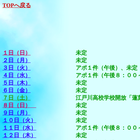
TOPへ戻る
１日（日）
未定
２日（月）
未定
３日（火）
アポ１件（午後）、未定
４日（水）
アポ１件（午後８：００～９
５日（木）
未定
６日（金）
未定
７日（土）
江戸川高校学校開放「蓮葉弓友会
８日（日）
未定
９日（月）
未定
１０日（火）
未定
１１日（水）
アポ１件（午後８：００～９
１２日（木）
未定