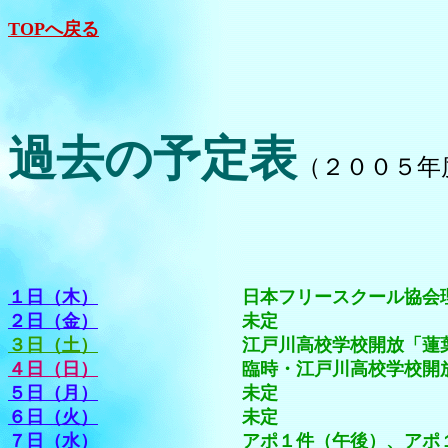
TOPへ戻る
過去の予定表
（２００５年
１日（木）
日本フリースクール協会理事会
２日（金）
未定
３日（土）
江戸川高校学校開放「蓮葉弓友会
４日（日）
臨時・江戸川高校学校開放「蓮葉
５日（月）
未定
６日（火）
未定
７日（水）
アポ１件（午後）、アポ１件（午