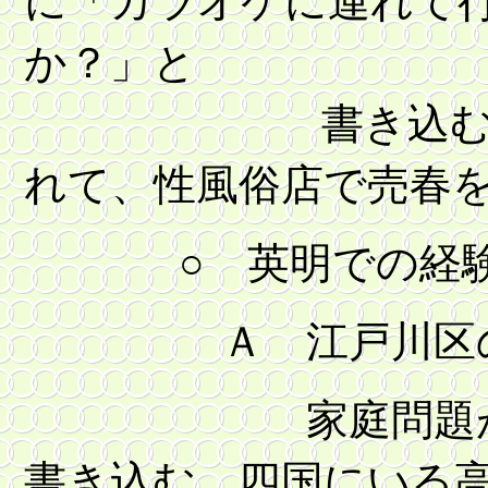
か？」と
書き込む。連絡
れて、性風俗店で売春
○ 英明での経験
Ａ 江戸川区の中
家庭問題がきっ
書き込む。四国にいる