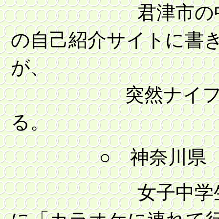
君津市の中学３
の自己紹介サイトに書
が、
突然ナイフで襲
る。
○ 神奈川県
女子中学生の２
に「カラオケに連れて