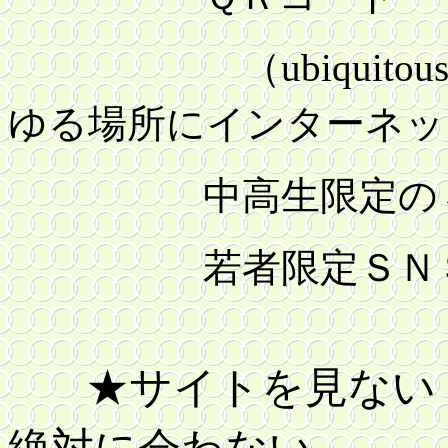
（
ubiquitou
ゆる場所にインターネッ
中高生限定のＳＮ
若者限定ＳＮＳ 
★サイトを見な
絶対に会わない