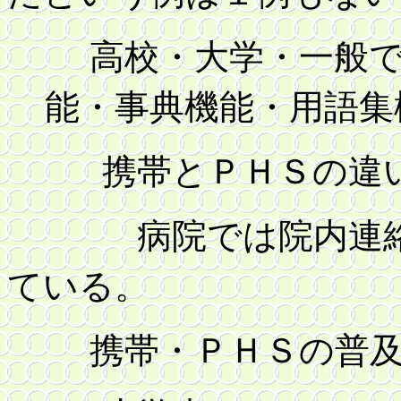
高校・大学・一般で
能・事典機能・用語集
携帯とＰＨＳの違
病院では院内連絡用
ている。
携帯・ＰＨＳの普及