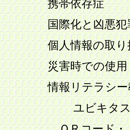
携帯依存症
国際化と凶悪犯罪に
個人情報の取り扱
災害時での使用
情報リテラシー教
ユビキタス
ＱＲコード・ＩＣ