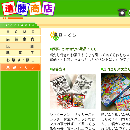
■
行事にかかせない景品・くじ
当たり付きのお菓子やくじを引いて当てるおもちゃ
景品・くじ類。ちょっとしたイベントにいかがです
■
金券当り
■
20円コリス大当
ヤッターメン、サッカースク
箱ガムと板ガムが
ラッチ、お宝スクラッチなど
しりの「20円コ
フタの裏やけずって書いてあ
ム」。箱ガムが当
る金額分、買ったお店でなん
れは板ガムです。