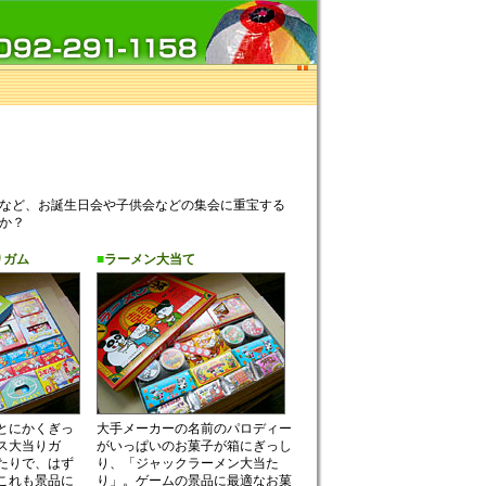
など、お誕生日会や子供会などの集会に重宝する
か？
りガム
■
ラーメン大当て
とにかくぎっ
大手メーカーの名前のパロディー
リス大当りガ
がいっぱいのお菓子が箱にぎっし
たりで、はず
り、「ジャックラーメン大当た
これも景品に
り」。ゲームの景品に最適なお菓