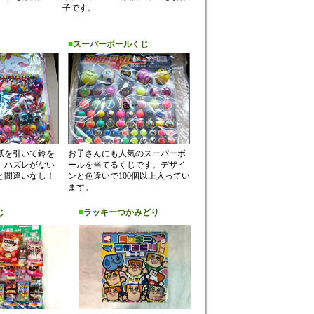
子です。
■
スーパーボールくじ
紙を引いて鈴を
お子さんにも人気のスーパーボ
。ハズレがない
ールを当てるくじです。デザイ
と間違いなし！
ンと色違いで100個以上入ってい
ます。
じ
■
ラッキーつかみどり