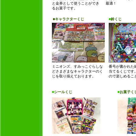
と金券として使うことができ
最適！
るお菓子です。
■キャラクターくじ
■
鈴くじ
ミニオンズ、すみっこぐらしな
番号が書かれた
どさまざまなキャラクターのく
当てるくじです
じを取り揃えております。
ので楽しめるこ
■
シールくじ
■
お菓子く