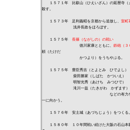
１５７１年 比叡山（ひえいざん）の延暦寺（え
殺す。
１５７３年 足利義昭を京都から追放し、
室町
浅井長政をほろぼす。
１５７５年
長篠（ながしの）の戦い
徳川家康とともに、
鉄砲（３
頼（たけだ
かつより）をうちやぶる。
１５７５年 豊臣秀吉（とよとみ ひでよし）
柴田勝家（しばた かついえ） →
明智光秀（あけち みつひで） →
滝川一益（たきがわ かずます） →
などの有力な家臣を大将とし
一に向かう。
１５７６年 安土城（あづちじょう）をつくる
１５８０年 １０年間戦い続けた大阪の石山本願