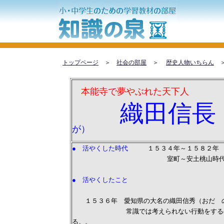
トップページ
＞
社会の部屋
＞
歴史人物いちらん
＞
本能寺で夢やぶれた天下人
織田信長
が）
● 活やくした時代
１５３４年～１５８２年
室町～安土桃山時
● 活やくしたこと
１５３６年 愛知県の大名の織田信秀（おだ の
常識では考えられない行動をするの
る。。