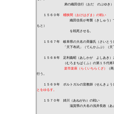
弟の織田信行（おだ のぶゆき）と対
１５６０年
桶狭間（おけはざま）の戦い
織田信長が奇襲（きしゅう）で静岡県
もと）
を戦死させる。
１５６７年 岐阜県の大名の斉藤氏（さいとう
「天下布武」（てんかふぶ）（天下を武
１５６８年 足利義昭（あしかが よしあき）と
（むろまちばくふ）の第１５代将軍
楽市楽座（らくいちらくざ）
（商
行う。
１５６９年 ポルトガルの宣教師（せんきょう
とをゆるす。
１５７０年 姉川（あねがわ）の戦い
滋賀県の大名の浅井長政（あざい 