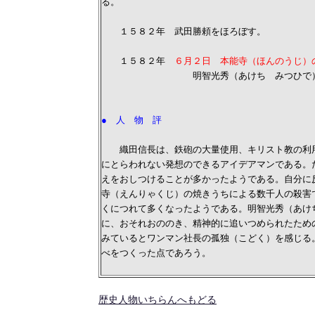
る。
１５８２年 武田勝頼をほろぼす。
１５８２年
６月２日 本能寺（ほんのうじ
明智光秀（あけち みつひで）の反
● 人 物 評
織田信長は、鉄砲の大量使用、キリスト教の利用
にとらわれない発想のできるアイデアマンである。
えをおしつけることが多かったようである。自分に
寺（えんりゃくじ）の焼きうちによる数千人の殺害
くにつれて多くなったようである。明智光秀（あけ
に、おそれおののき、精神的に追いつめられたため
みているとワンマン社長の孤独（こどく）を感じる
べをつくった点であろう。
歴史人物いちらんへもどる