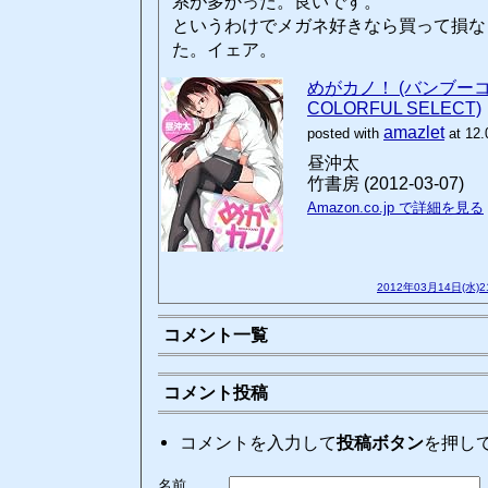
系が多かった。良いです。
というわけでメガネ好きなら買って損な
た。イェア。
めがカノ！ (バンブ
COLORFUL SELECT)
amazlet
posted with
at 12.
昼沖太
竹書房 (2012-03-07)
Amazon.co.jp で詳細を見る
2012年03月14日(水)
コメント一覧
コメント投稿
コメントを入力して
投稿ボタン
を押し
名前