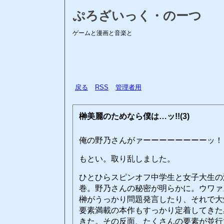
ぷろざいっく・のーつ
ゲームと漫画と音楽と
戻る
RSS
管理者用
榊美麗のためなら僕は…ッ!!(3)
俺の野乃さんがァーーーーーーーーッ！
もとい。取り乱しました。
ひとひらスピンオフ中学生と女子大生の
巻。野乃さんの秘密が明らかに。ウワァ
榊がうっかり問題発言したり、それで大
要素満載の本作もすっかり定着してきた
きた。その反面、たくさんの要素が並行