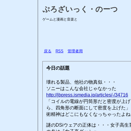
ぷろざいっく・のーつ
ゲームと漫画と音楽と
戻る
RSS
管理者用
今日の話題
壊れる製品、他社の物真似・・・
ソニーはこんな会社じゃなかった
http://jbpress.ismedia.jp/articles/-/34716
「コイルの電線が円筒形だと密度が上げ
ら、四角形の断面にして密度を上げた」
術精神はどこにもなくなっちゃったよね
謎のDSiウェアの正体は・・・女子高