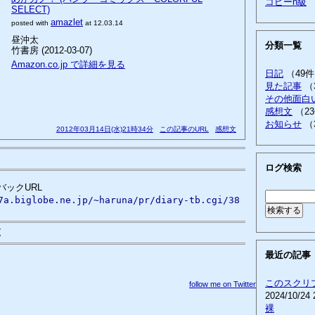
コピーn級
SELECT)
amazlet
posted with
at 12.03.14
昼沖太
分類一覧
竹書房 (2012-03-07)
Amazon.co.jp で詳細を見る
日記
（49
見た記事
（
その他面白
感想文
（2
お知らせ
（
2012年03月14日(水)21時34分
この記事のURL
感想文
ログ検索
ックURL
7a.biglobe.ne.jp/~haruna/pr/diary-tb.cgi/38
覧
最近の記事
このスクリ
follow me on Twitter
2024/10/24 
裸