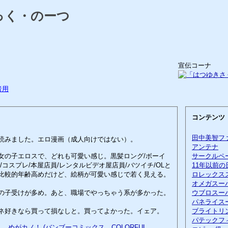
っく・のーつ
宣伝コーナ
者用
コンテンツ
田中美智フ
読みました。エロ漫画（成人向けではない）。
アンテナ
女の子エロスで、どれも可愛い感じ。黒髪ロング/ボーイ
サークルペ
/コスプレ/本屋店員/レンタルビデオ屋店員/バツイチ/OLと
11年以前の
比較的年齢高めだけど、絵柄が可愛い感じで若く見える。
ロレックス
オメガスー
の子受けが多め。あと、職場でやっちゃう系が多かった。
ウブロスー
パネライス
ネ好きなら買って損なしと。買ってよかった。イェア。
ブライトリ
パテックフ
めがカノ！ (バンブーコミックス COLORFUL