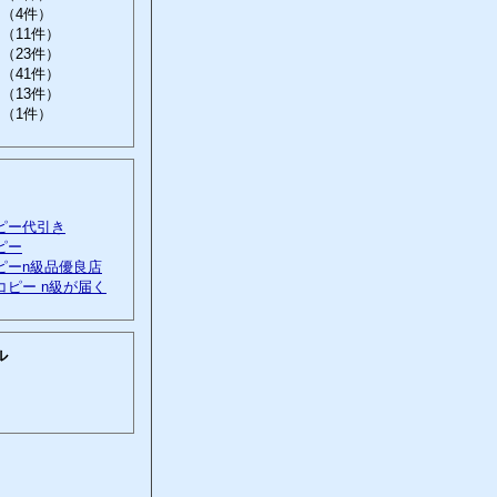
（4件）
（11件）
（23件）
（41件）
（13件）
（1件）
ピー代引き
ピー
ピーn級品優良店
コピー n級が届く
ル