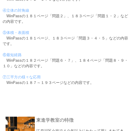
④立体の対角線
WinPassの１８１ページ「問題２」、１８３ページ「問題１・２」など
の内容です。
⑤体積・表面積
WinPassの１８１ページ、１８３ページ「問題３・４・５」などの内容
です。
⑥最短経路
WinPassの１８２ページ「問題６・７」、１８４ページ「問題８・９・
１０」などの内容です。
⑦三平方の様々な応用
WinPassの１８７～１９３ページなどの内容です。
東進学教室の特徴
江戸川区小岩で４０年以上にわたって親しまれてき