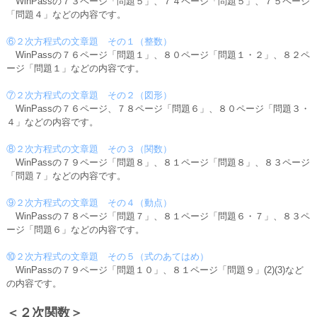
WinPassの７３ページ「問題５」、７４ページ「問題５」、７５ページ
「問題４」などの内容です。
⑥２次方程式の文章題 その１（整数）
WinPassの７６ページ「問題１」、８０ページ「問題１・２」、８２ペ
ージ「問題１」などの内容です。
⑦２次方程式の文章題 その２（図形）
WinPassの７６ページ、７８ページ「問題６」、８０ページ「問題３・
４」などの内容です。
⑧２次方程式の文章題 その３（関数）
WinPassの７９ページ「問題８」、８１ページ「問題８」、８３ページ
「問題７」などの内容です。
⑨２次方程式の文章題 その４（動点）
WinPassの７８ページ「問題７」、８１ページ「問題６・７」、８３ペ
ージ「問題６」などの内容です。
⑩２次方程式の文章題 その５（式のあてはめ）
WinPassの７９ページ「問題１０」、８１ページ「問題９」(2)(3)など
の内容です。
＜２次関数＞