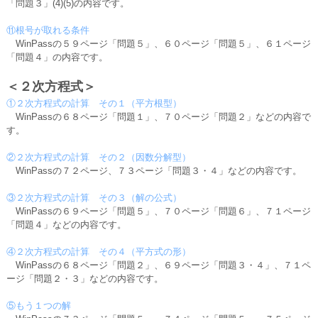
「問題３」(4)(5)の内容です。
⑪根号が取れる条件
WinPassの５９ページ「問題５」、６０ページ「問題５」、６１ページ
「問題４」の内容です。
＜２次方程式＞
①２次方程式の計算 その１（平方根型）
WinPassの６８ページ「問題１」、７０ページ「問題２」などの内容で
す。
②２次方程式の計算 その２（因数分解型）
WinPassの７２ページ、７３ページ「問題３・４」などの内容です。
③２次方程式の計算 その３（解の公式）
WinPassの６９ページ「問題５」、７０ページ「問題６」、７１ページ
「問題４」などの内容です。
④２次方程式の計算 その４（平方式の形）
WinPassの６８ページ「問題２」、６９ページ「問題３・４」、７１ペ
ージ「問題２・３」などの内容です。
⑤もう１つの解