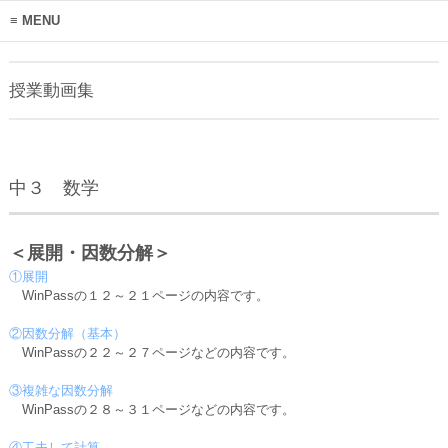
MENU
授業動画集
中３ 数学
＜展開・因数分解＞
①展開
WinPassの１２～２１ページの内容です。
②因数分解（基本）
WinPassの２２～２７ページなどの内容です。
③複雑な因数分解
WinPassの２８～３１ページなどの内容です。
④工夫して計算