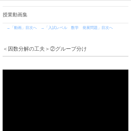
授業動画集
→「動画」目次へ
→「入試レベル 数学 発展問題」目次へ
＜因数分解の工夫＞②グループ分け