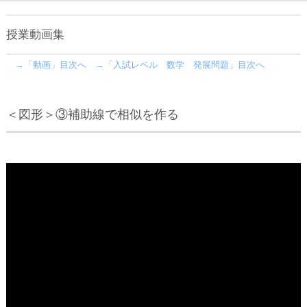
授業動画集
→「動画」目次へ
→「入試レベル 数学 発展問題」目次へ
＜図形＞③補助線で相似を作る