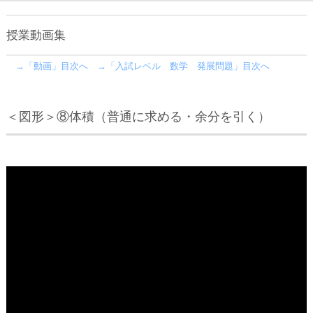
授業動画集
→「動画」目次へ
→「入試レベル 数学 発展問題」目次へ
＜図形＞⑧体積（普通に求める・余分を引く）