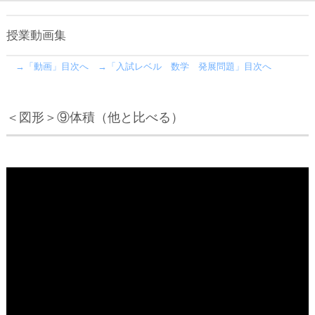
授業動画集
→「動画」目次へ
→「入試レベル 数学 発展問題」目次へ
＜図形＞⑨体積（他と比べる）