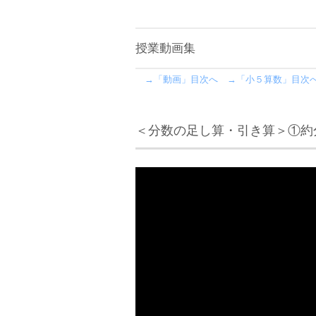
授業動画集
→「動画」目次へ
→「小５算数」目次
＜分数の足し算・引き算＞①約