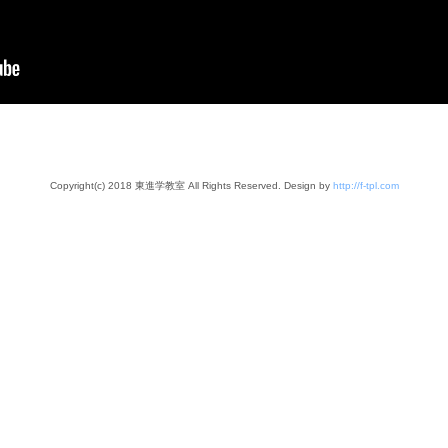
Copyright(c) 2018 東進学教室 All Rights Reserved. Design by
http://f-tpl.com