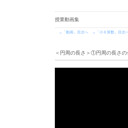
授業動画集
→「動画」目次へ
→「小６算数」目次
＜円周の長さ＞①円周の長さの