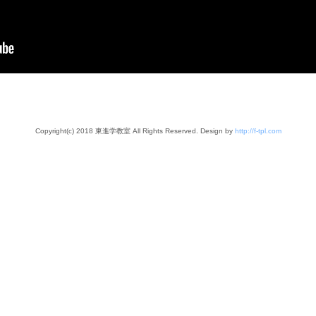
Copyright(c) 2018 東進学教室 All Rights Reserved. Design by
http://f-tpl.com