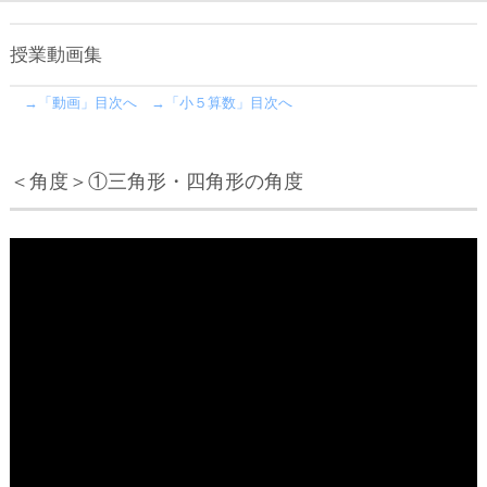
授業動画集
→「動画」目次へ
→「小５算数」目次へ
＜角度＞①三角形・四角形の角度