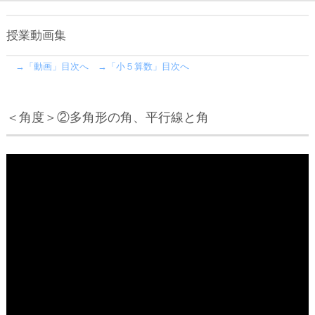
授業動画集
→「動画」目次へ
→「小５算数」目次へ
＜角度＞②多角形の角、平行線と角