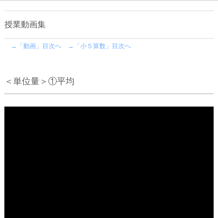
授業動画集
→「動画」目次へ
→「小５算数」目次へ
＜単位量＞①平均