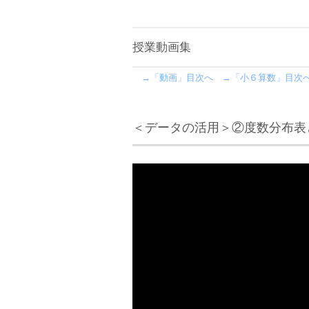
授業動画集
→「動画」目次へ
→「小６算数」目次
＜データの活用＞②度数分布表