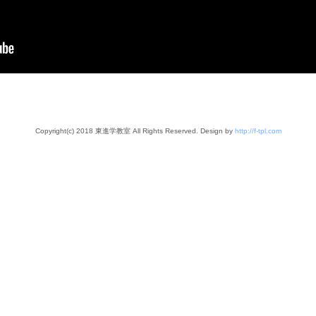
Copyright(c) 2018 東進学教室 All Rights Reserved. Design by
http://f-tpl.com