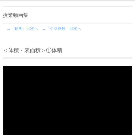
授業動画集
→「動画」目次へ
→「小６算数」目次へ
＜体積・表面積＞①体積