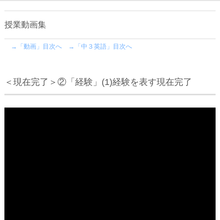
授業動画集
→「動画」目次へ
→「中３英語」目次へ
＜現在完了＞②「経験」(1)経験を表す現在完了