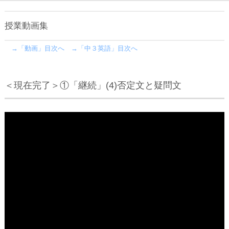
授業動画集
→「動画」目次へ
→「中３英語」目次へ
＜現在完了＞①「継続」(4)否定文と疑問文