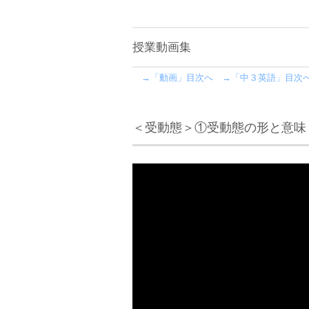
授業動画集
→「動画」目次へ
→「中３英語」目次
＜受動態＞①受動態の形と意味