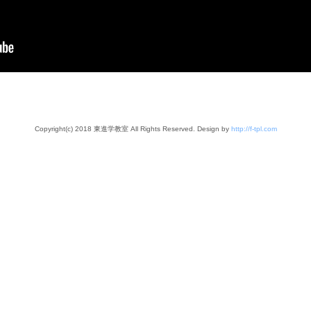
Copyright(c) 2018 東進学教室 All Rights Reserved. Design by
http://f-tpl.com