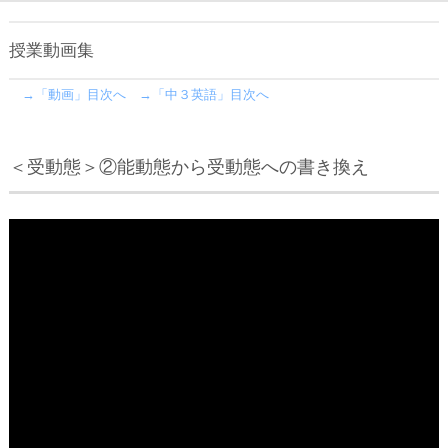
授業動画集
→「動画」目次へ
→「中３英語」目次へ
＜受動態＞②能動態から受動態への書き換え