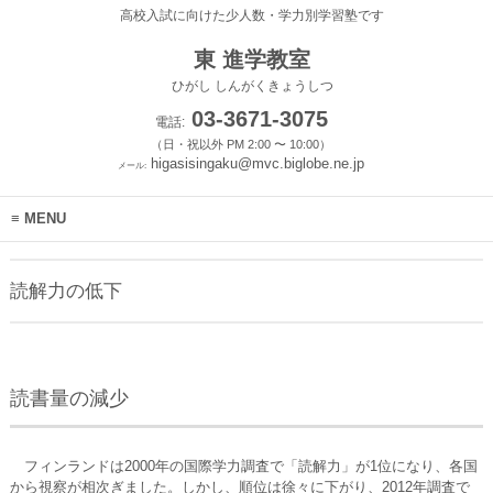
高校入試に向けた少人数・学力別学習塾です
東 進学教室
ひがし しんがくきょうしつ
03-3671-3075
電話:
（日・祝以外 PM 2:00 〜 10:00）
higasisingaku@mvc.biglobe.ne.jp
メール:
MENU
読解力の低下
読書量の減少
フィンランドは2000年の国際学力調査で「読解力」が1位になり、各国
から視察が相次ぎました。しかし、順位は徐々に下がり、2012年調査で