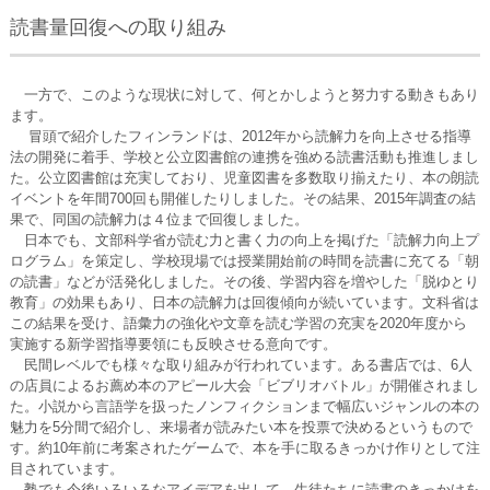
読書量回復への取り組み
一方で、このような現状に対して、何とかしようと努力する動きもあり
ます。
冒頭で紹介したフィンランドは、2012年から読解力を向上させる指導
法の開発に着手、学校と公立図書館の連携を強める読書活動も推進しまし
た。公立図書館は充実しており、児童図書を多数取り揃えたり、本の朗読
イベントを年間700回も開催したりしました。その結果、2015年調査の結
果で、同国の読解力は４位まで回復しました。
日本でも、文部科学省が読む力と書く力の向上を掲げた「読解力向上プ
ログラム」を策定し、学校現場では授業開始前の時間を読書に充てる「朝
の読書」などが活発化しました。その後、学習内容を増やした「脱ゆとり
教育」の効果もあり、日本の読解力は回復傾向が続いています。文科省は
この結果を受け、語彙力の強化や文章を読む学習の充実を2020年度から
実施する新学習指導要領にも反映させる意向です。
民間レベルでも様々な取り組みが行われています。ある書店では、6人
の店員によるお薦め本のアピール大会「ビブリオバトル」が開催されまし
た。小説から言語学を扱ったノンフィクションまで幅広いジャンルの本の
魅力を5分間で紹介し、来場者が読みたい本を投票で決めるというもので
す。約10年前に考案されたゲームで、本を手に取るきっかけ作りとして注
目されています。
塾でも今後いろいろなアイデアを出して、生徒たちに読書のきっかけを