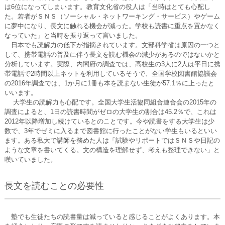
は6位になってしまいます。教育文化省の役人は「当時はとても心配し
た。若者がＳＮＳ（ソーシャル・ネットワーキング・サービス）やゲーム
に夢中になり、長文に触れる機会が減った。学校も読書に重点を置かなく
なっていた」と当時を振り返って言いました。
日本でも読解力の低下が指摘されています。文部科学省は原因の一つと
して、携帯電話の普及に伴う長文を読む機会の減少があるのではないかと
分析しています。実際、内閣府の調査では、高校生の3人に2人は平日に携
帯電話で2時間以上ネットを利用しているそうで、全国学校図書館協議会
の2016年調査では、1か月に1冊も本を読まない生徒が57.1％に上ったと
いいます。
大学生の読解力も心配です。全国大学生活協同組合連合会の2015年の
調査によると、1日の読書時間がゼロの大学生の割合は45.2％で、これは
2012年以降増加し続けているとのことです。今や読書をする大学生は少
数で、3年でゼミに入るまで図書館に行ったことがない学生もいるといい
ます。ある私大で講師を務めた人は「試験やリポートではＳＮＳや日記の
ような文章を書いてくる。文の構造を理解せず、考えも整理できない」と
嘆いていました。
長文を読むことの必要性
塾でも生徒たちの読書量は減っていると感じることがよくあります。本