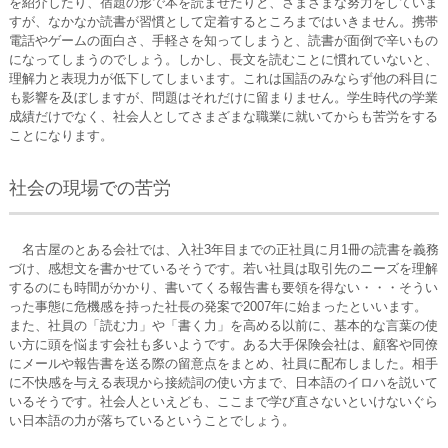
を紹介したり、宿題の形で本を読ませたりと、さまざまな努力をしていま
すが、なかなか読書が習慣として定着するところまではいきません。携帯
電話やゲームの面白さ、手軽さを知ってしまうと、読書が面倒で辛いもの
になってしまうのでしょう。しかし、長文を読むことに慣れていないと、
理解力と表現力が低下してしまいます。これは国語のみならず他の科目に
も影響を及ぼしますが、問題はそれだけに留まりません。学生時代の学業
成績だけでなく、社会人としてさまざまな職業に就いてからも苦労をする
ことになります。
社会の現場での苦労
名古屋のとある会社では、入社3年目までの正社員に月1冊の読書を義務
づけ、感想文を書かせているそうです。若い社員は取引先のニーズを理解
するのにも時間がかかり、書いてくる報告書も要領を得ない・・・そうい
った事態に危機感を持った社長の発案で2007年に始まったといいます。
また、社員の「読む力」や「書く力」を高める以前に、基本的な言葉の使
い方に頭を悩ます会社も多いようです。ある大手保険会社は、顧客や同僚
にメールや報告書を送る際の留意点をまとめ、社員に配布しました。相手
に不快感を与える表現から接続詞の使い方まで、日本語のイロハを説いて
いるそうです。社会人といえども、ここまで学び直さないといけないぐら
い日本語の力が落ちているということでしょう。