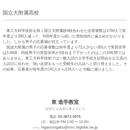
国立大附属高校
東工大科学技術を除く国立大附属校4校合わせた志望者数は1794人で前
年度より280人減って、H26年度から続いた増加傾向に歯止めがかかりま
した。しかも男子の応募減が目立っています。
筑波大附属の男子の応募者数は前年度より72人少ない355人で実質倍率
は3.48倍、同校男子の実質倍率が3倍台まで下がったのはこの10年間では
ありません。東工大科学技術では一般入試の入学手続き説明会を公立高の
入試日に合わせ、強い志望をもった受験生の入試へと切り替えました。そ
の結果、応募者が前年度の741人から518人へと大幅に減りました。
東 進学教室
ひがし しんがくきょうしつ
電話:
03-3671-3075
（日・祝以外 PM 2:00 〜 10:00）
higasisingaku@mvc.biglobe.ne.jp
メール: