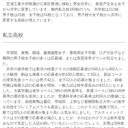
芝浦工業大学附属が江東区豊洲に移転し男女共学に、新渡戸文化も女子
から共学に変更しています。都内私立校183校のうち、共学校は111校、
男子校は21校、女子校は51校となっており、男子校や女子校から共学に
変更する高校が増えています。
私立高校
学習院、巣鴨、開成、慶應義塾女子、豊島岡女子学園、江戸川女子など
難関の男子校女子校の多くは応募減、または実質倍率ダウンが目立ちまし
た。
共学の進学校では東洋の特選クラスの併願応募者が244人から402人へ
と大幅増、駒込も推薦Ⅱの応募者が約100人増加して332人、新設コース
の理系先進コースには男子42人、女子12人の応募が集まりました。錦城
学園は推薦入試の応募者が増加、一般入試は前年度並みの422人になりま
した。大森学園は進学コースに3科の内申基準を、普通コースに5科の内申
基準の選択肢を追加しましたが、普通科全体の応募者は約50人の微減にな
っています。淑徳巣鴨は慶応、早稲田、上智など最難関私立大学への進学
を目指すプレミアムクラスを新設しました。このクラスに推薦で35人、一
般では201人の応募者が集まり高い人気を示しました。アルティメットク
ラスはその影響で応募者が減少しましたが、そのほかのクラスは前年度並
みなので安定した入試が続いているといっていいでしょう。京華はS特進