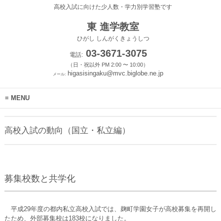
高校入試に向けた少人数・学力別学習塾です
東 進学教室
ひがし しんがくきょうしつ
03-3671-3075
電話:
（日・祝以外 PM 2:00 〜 10:00）
higasisingaku@mvc.biglobe.ne.jp
メール:
MENU
高校入試の動向（国立・私立編）
募集校数と共学化
平成29年度の都内私立高校入試では、麹町学園女子が高校募集を再開し
たため、外部募集校は183校になりました。