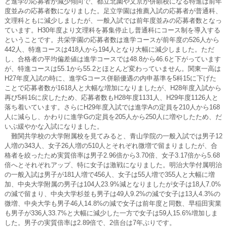
と進学の応募者が減少傾向で、都立北園や文京が併願校になる特進は前年
度並みの応募者数になりました。足立学園は推薦入試の応募者が普通科、
文理科ともに減少しましたが、一般入試では前年度並みの応募者数となっ
ています。H30年度より文理科を募集停止し普通科にコース制を導入する
ということです。共栄学園の応募者数は進学コースが前年度の526人から
442人、特進コースは418人から194人となり大幅に減少しました。ただ
し、合格者の平均偏差値は進学コースでは48.8から46.6と下がっています
が、特進コースは55.1から55.2とほとんど変わっていません。関東一高は
H27年度入試の時に、進学Gコース併願優遇の内申基準を5科15に下げた
ことで応募者数が1618人と大幅な増加になりましたが、H28年度入試から
再び5科16に戻したため、応募者数もH28年度1131人、H29年度1126人と
落ち着いています。さらにH29年度入試では進学Aの定員を210人から168
人に減らし、かわりに進学Gの定員を205人から250人に増やしたため、だ
いぶ緩やかな入試になりました。
難関共学校の大学附属校を見てみると、青山学院の一般入試では男子12
人増の343人、女子26人増の510人とそれぞれ微増で留まりましたが、合
格者を絞ったため実質倍率は男子2.96倍から3.70倍、女子3.17倍から5.68
倍へとそれぞれアップ、特に女子は激戦になりました。明治大学付属明治
の一般入試は男子が181人増で456人、女子は55人増で355人と大幅に増
加、中央大学附属の男子は104人23.9%減となりましたが女子は18人7.0%
の減で留まり、中央大学杉並も男子は49人9.2%の減で女子は13人4.3%の
微増、中央大学も男子46人14.8%の減で女子は前年度と同数、早稲田実業
も男子が336人33.7%と大幅に減少した一方で女子は59人15.6%増加しま
した。男子の実質倍率は2.89倍で、2倍台は7年ぶりです。