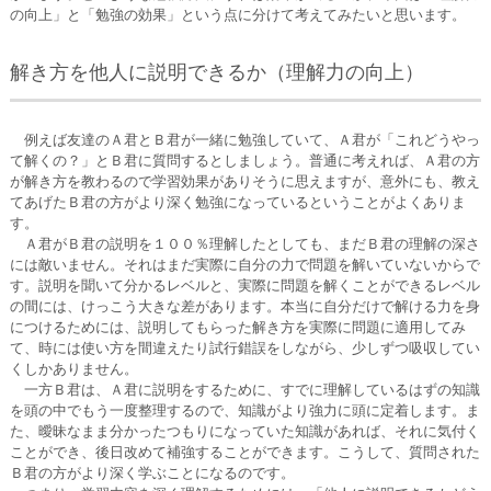
の向上」と「勉強の効果」という点に分けて考えてみたいと思います。
解き方を他人に説明できるか（理解力の向上）
例えば友達のＡ君とＢ君が一緒に勉強していて、Ａ君が「これどうやっ
て解くの？」とＢ君に質問するとしましょう。普通に考えれば、Ａ君の方
が解き方を教わるので学習効果がありそうに思えますが、意外にも、教え
てあげたＢ君の方がより深く勉強になっているということがよくありま
す。
Ａ君がＢ君の説明を１００％理解したとしても、まだＢ君の理解の深さ
には敵いません。それはまだ実際に自分の力で問題を解いていないからで
す。説明を聞いて分かるレベルと、実際に問題を解くことができるレベル
の間には、けっこう大きな差があります。本当に自分だけで解ける力を身
につけるためには、説明してもらった解き方を実際に問題に適用してみ
て、時には使い方を間違えたり試行錯誤をしながら、少しずつ吸収してい
くしかありません。
一方Ｂ君は、Ａ君に説明をするために、すでに理解しているはずの知識
を頭の中でもう一度整理するので、知識がより強力に頭に定着します。ま
た、曖昧なまま分かったつもりになっていた知識があれば、それに気付く
ことができ、後日改めて補強することができます。こうして、質問された
Ｂ君の方がより深く学ぶことになるのです。