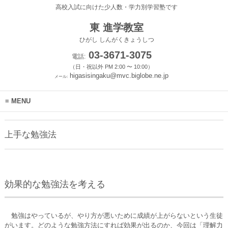
高校入試に向けた少人数・学力別学習塾です
東 進学教室
ひがし しんがくきょうしつ
03-3671-3075
電話:
（日・祝以外 PM 2:00 〜 10:00）
higasisingaku@mvc.biglobe.ne.jp
メール:
MENU
上手な勉強法
効果的な勉強法を考える
勉強はやっているが、やり方が悪いために成績が上がらないという生徒
がいます。どのような勉強方法にすれば効果が出るのか、今回は「理解力