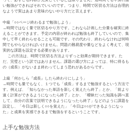
い勉強ができればそれでいいのです。つまり、時間で区切る方法は合理的
なようで実はあまり意味のないやり方だと言えます。
中級「○○ページ終わるまで勉強しよう」
→時間ではなく量で区切るやり方です。これなら計画した分量を確実に終
えることができます。予定の内容が終われば勉強も終了していいので、集
中して早く終わらせることも可能です。その代わり、終わらなければ何時
間でもやらなければいけません。問題の難易度や量などをよく考えて、現
実的な課題を設定する必要があります。
この方法は、時間で区切る方法よりずっと効果が期待できます。た
だ、完璧という訳ではありません。課題の選び方によっては、特に得るも
の（成長）がないまま終わってしまう恐れがあるからです。
上級「何かしら『成長』したら終わりにしよう」
→時間でも量でもなく、１つでも「成長」するまで勉強するという方法で
す。例えば、「知らなかった単語を新しく覚えたら終了」とか、「前より
速く計算ができるようになったら終了」とか、「曖昧だった知識を調べ直
して、自分の言葉で説明できるようになったら終了」などのように課題を
設定し、「今日は新しく○○を覚えた」「今日は○○ができるようになっ
た」と成果を実感できるまで勉強をするということです。
上手な勉強方法