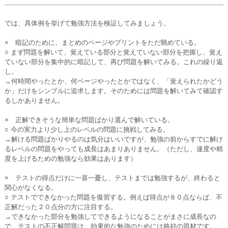
では、具体例を挙げて勉強方法を検証してみましょう。
× 暗記のために、まとめのページやプリントをただ眺めている。
○ まず問題を解いて、覚えている部分と覚えていない部分を把握し、覚え
ていない部分を集中的に暗記して、再び問題を解いてみる。これの繰り返
し。
→何時間やったとか、何ページやったとかではなく、「覚えられたかどう
か」だけをシンプルに追求します。そのためには問題を解いてみて確認す
るしかありません。
× 正解できそうな簡単な問題ばかり選んで解いている。
○ 今の実力より少し上のレベルの問題に挑戦してみる。
→解ける問題ばかりやるのは気分はいいですが、勉強の前からすでに解け
るレベルの問題をやっても成長はあまりありません。（ただし、速度や精
度を上げるための勉強なら効果はあります）
× テストの得点だけに一喜一憂し、テストまでは勉強するが、終わると
関心がなくなる。
○ テストでできなかった問題を復習する。例えば得点が８０点ならば、不
正解だった２０点分の方に注目する。
→できなかった部分を勉強してできるようになることがまさに成長なの
で、テストの不正解問題は、効果的な勉強のためには格好の題材です。