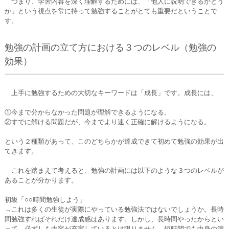
つまり、学習内容を深く理解するためには、「他人に説明できるかどう
か」という視点を常に持って勉強することがとても重要だということで
す。
勉強の計画の立て方における３つのレベル（勉強の
効果）
上手に勉強するための大切なキーワードは「成長」です。成長には、
①今まで分からなかった問題が理解できるようになる。
②すでに解ける問題だが、今までより速く正確に解けるようになる。
という２種類があって、このどちらかが達成できて初めて勉強の効果が出
てきます。
これを踏まえて考えると、勉強の計画には以下のような３つのレベルが
あることが分かります。
初級「○○時間勉強しよう」
→これは多くの生徒が実際にやっている勉強法ではないでしょうか。長時
間勉強すればそれだけ達成感はあります。しかし、長時間やったからとい
って、必ずしも内容が充実しているとは限りません。短時間でも中身の濃