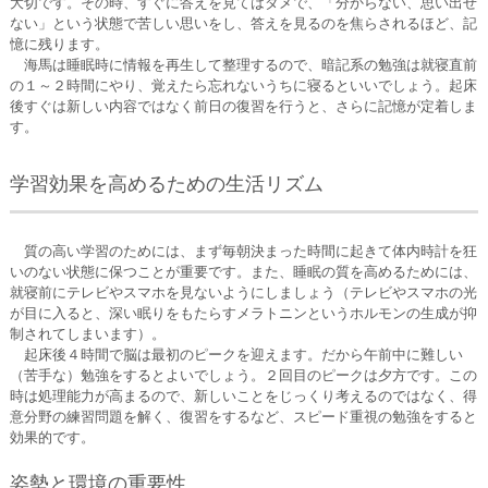
大切です。その時、すぐに答えを見てはダメで、「分からない、思い出せ
ない」という状態で苦しい思いをし、答えを見るのを焦らされるほど、記
憶に残ります。
海馬は睡眠時に情報を再生して整理するので、暗記系の勉強は就寝直前
の１～２時間にやり、覚えたら忘れないうちに寝るといいでしょう。起床
後すぐは新しい内容ではなく前日の復習を行うと、さらに記憶が定着しま
す。
学習効果を高めるための生活リズム
質の高い学習のためには、まず毎朝決まった時間に起きて体内時計を狂
いのない状態に保つことが重要です。また、睡眠の質を高めるためには、
就寝前にテレビやスマホを見ないようにしましょう（テレビやスマホの光
が目に入ると、深い眠りをもたらすメラトニンというホルモンの生成が抑
制されてしまいます）。
起床後４時間で脳は最初のピークを迎えます。だから午前中に難しい
（苦手な）勉強をするとよいでしょう。２回目のピークは夕方です。この
時は処理能力が高まるので、新しいことをじっくり考えるのではなく、得
意分野の練習問題を解く、復習をするなど、スピード重視の勉強をすると
効果的です。
姿勢と環境の重要性