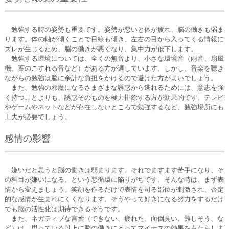
勉強する時の姿勢も重要です。姿勢が悪いと体が疲れ、脳の働きも弱ま
ります。体の軸が傾くことで目線も傾き、左右の目から入ってくる情報に
ズレが生じるため、脳の働きが悪くなり、集中力が低下します。
勉強する環境については、全くの無音より、小さな環境音（雨音、扇風
機、葉のこすれる音など）がある方が適しています。しかし、音楽を聴き
ながらの勉強は脳に余計な負担をかけるので避けた方がよいでしょう。
また、勉強の邪魔になるさまざまな誘惑から逃れるためには、意志を強
く持つことよりも、誘惑そのものを極力排除する方が効果的です。テレビ
やゲームやネットなどが存在しないところで勉強するなど、勉強場所にも
工夫が必要でしょう。
感情の影響
嫌いだと思うと脳の働きは弱まります。それでますます苦手になり、そ
の科目が嫌いになる、という悪循環に陥りがちです。そんな時は、まず表
情から変えましょう。笑顔を作るだけで表情を司る部位が刺激され、否定
的な感情が生まれにくくなります。そうやって好きになる努力をするだけ
でも脳の活性化は期待できるそうです。
また、ネガティブな言葉（できない、疲れた、面倒臭い、難しそう、な
ど）は、思っている以上に脳の働きにとってマイナスの効果をもたらしま