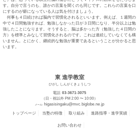
す。自分で言うのも、誰かの言葉を聞くのも同じです。これらの言葉を口
にするのが癖になっている人は気を付けましょう。
何事も４日続ければ脳内で習慣化されるといいます。例えば、１週間の
中で４日間勉強すれば、勉強しなかった日が３日間になり、半分以上は勉
強したことになります。そうすると、脳は多かった方（勉強した４日間の
方）を標準とみなして習慣化されるのです。これは連続していなくても構
いません。とにかく、継続的な勉強が重要であるということが分かると思
います。
東 進学教室
ひがし しんがくきょうしつ
電話:
03-3671-3075
（日・祝以外 PM 2:00 〜 10:00）
higasisingaku@mvc.biglobe.ne.jp
メール:
トップページ
当塾の特徴
取り組み
進路指導・進学実績
お問い合わせ