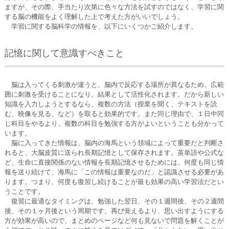
ますが、その際、手当たり次第に色々な方法を試すのではなく、学習に関
する脳の機能をよく理解した上で考えた方がいいでしょう。
学習に関する脳科学の情報を、以下にいくつかご紹介します。
記憶に関して意識すべきこと
脳は入ってくる刺激が違うと、脳内で反応する場所が異なるため、広範
囲に刺激を受けることになり、結果として活性化されます。だから新しい
知識を入力しようとするなら、複数の方法（授業を聞く、テキストを読
む、映像を見る、など）を取ると効果的です。また同じ理由で、１日中同
じ科目をやるより、複数の科目を勉強する方がよいということも分かって
います。
脳に入ってきた情報は、脳内の海馬という領域によって重要だと判断さ
れると、大脳皮質に送られ長期記憶として保存されます。英単語や公式な
ど、生命に直接関係のない情報を長期記憶させるためには、何度も同じ情
報を送り続けて、海馬に「この情報は重要なのだ」と認識させる必要があ
ります。つまり、何度も復習し続けることが最も効果の高い学習法だとい
うことです。
復習に最適なタイミングは、勉強した翌日、その１週間後、その２週間
後、その１ヶ月後という周期です。再び覚えるより、思い出すようにする
方が効果が高いので、まとめのページなど何も見ないで問題を解くことが