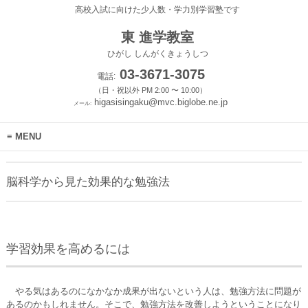
高校入試に向けた少人数・学力別学習塾です
東 進学教室
ひがし しんがくきょうしつ
03-3671-3075
電話:
（日・祝以外 PM 2:00 〜 10:00）
higasisingaku@mvc.biglobe.ne.jp
メール:
MENU
脳科学から見た効果的な勉強法
学習効果を高めるには
やる気はあるのになかなか成果が出ないという人は、勉強方法に問題が
あるのかもしれません。そこで、勉強方法を改善しようということになり