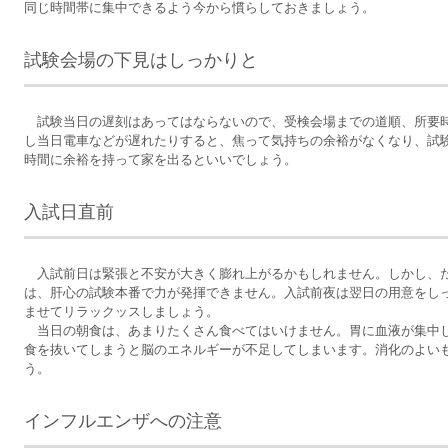
同じ時間帯に集中できるよう今から慣らしておきましょう。
試験会場の下見はしっかりと
試験当日の遅刻はあってはならないので、受検会場までの道順、所要
し当日電車などが遅れたりすると、焦って気持ちの余裕がなくなり、試
時間に余裕を持って家を出るといいでしょう。
入試日直前
入試前日は緊張と不安が大きく膨れ上がるかもしれません。しかし、
は、肝心の試験本番で力が発揮できません。入試前夜は翌日の用意をし
ませてリラックッスしましょう。
当日の朝食は、あまりたくさん食べてはいけません。胃に血液が集中
食を抜いてしまうと脳のエネルギーが不足してしまいます。消化のよい
う。
インフルエンザへの注意