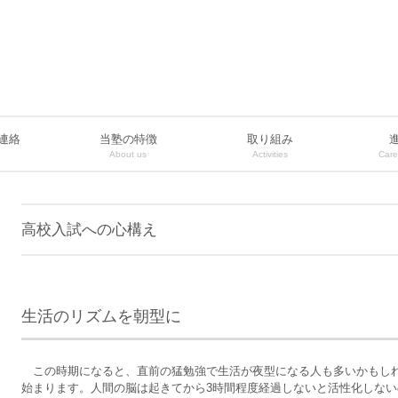
連絡
当塾の特徴
取り組み
About us
Activities
Care
高校入試への心構え
生活のリズムを朝型に
この時期になると、直前の猛勉強で生活が夜型になる人も多いかもし
始まります。人間の脳は起きてから3時間程度経過しないと活性化しな