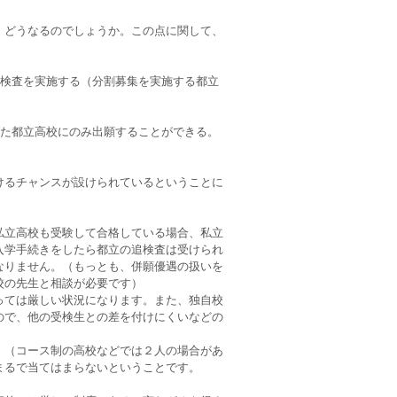
、どうなるのでしょうか。この点に関して、
追検査を実施する（分割募集を実施する都立
った都立高校にのみ出願することができる。
けるチャンスが設けられているということに
私立高校も受験して合格している場合、私立
入学手続きをしたら都立の追検査は受けられ
なりません。（もっとも、併願優遇の扱いを
校の先生と相談が必要です）
っては厳しい状況になります。また、独自校
ので、他の受検生との差を付けにくいなどの
。（コース制の高校などでは２人の場合があ
まるで当てはまらないということです。