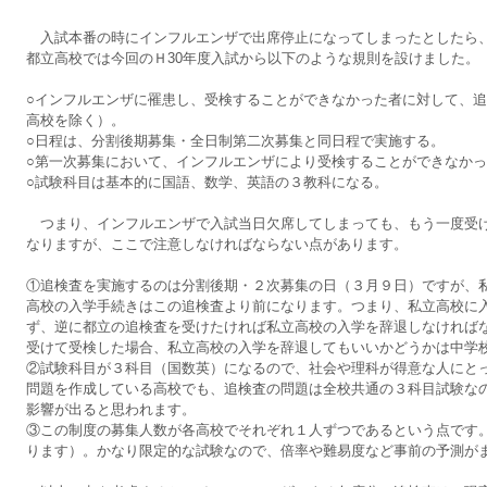
入試本番の時にインフルエンザで出席停止になってしまったとしたら
都立高校では今回のＨ30年度入試から以下のような規則を設けました。
○インフルエンザに罹患し、受検することができなかった者に対して、
高校を除く）。
○日程は、分割後期募集・全日制第二次募集と同日程で実施する。
○第一次募集において、インフルエンザにより受検することができなか
○試験科目は基本的に国語、数学、英語の３教科になる。
つまり、インフルエンザで入試当日欠席してしまっても、もう一度受
なりますが、ここで注意しなければならない点があります。
①追検査を実施するのは分割後期・２次募集の日（３月９日）ですが、
高校の入学手続きはこの追検査より前になります。つまり、私立高校に
ず、逆に都立の追検査を受けたければ私立高校の入学を辞退しなければ
受けて受検した場合、私立高校の入学を辞退してもいいかどうかは中学
②試験科目が３科目（国数英）になるので、社会や理科が得意な人にと
問題を作成している高校でも、追検査の問題は全校共通の３科目試験な
影響が出ると思われます。
③この制度の募集人数が各高校でそれぞれ１人ずつであるという点です
ります）。かなり限定的な試験なので、倍率や難易度など事前の予測が