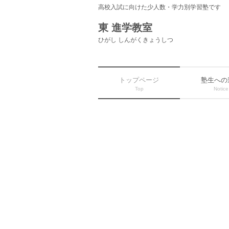
高校入試に向けた少人数・学力別学習塾です
東 進学教室
ひがし しんがくきょうしつ
トップページ
塾生への
Top
Notice