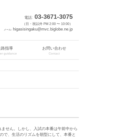
03-3671-3075
電話:
（日・祝以外 PM 2:00 〜 10:00）
higasisingaku@mvc.biglobe.ne.jp
メール:
進路指導
お問い合わせ
er guidance
Contact
れません。しかし、入試の本番は午前中から
いので、生活のリズムを朝型にして、本番と