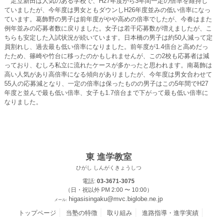
足立新田は人気のある学校で、H27年度から3年間一定の倍率を維持し
ていましたが、今年度は男女ともダウンしH26年度並みの低い倍率になっ
ています。葛飾野の男子は前年度がやや高めの倍率でしたが、今春はまた
例年並みの応募者数に戻りました。女子は若干応募数が増えましたが、こ
ちらも安定した入試状況が続いています。日本橋の男子は約50人減って定
員割れし、過去最も低い倍率になりました。前年度が1.4倍台と高めだっ
たため、篠崎や竹台に移ったのかもしれませんが、この2校も応募者は減
っており、むしろ私立に流れたケースが多かったと思われます。南葛飾は
高い人気があり高倍率になる傾向がありましたが、今年度は男女合わせて
55人の応募減となり、一定の倍率は保ったものの男子はこの5年間でH27
年度と並んで最も低い倍率、女子も1.7倍台まで下がって最も低い倍率に
なりました。
東 進学教室
ひがし しんがくきょうしつ
電話:
03-3671-3075
（日・祝以外 PM 2:00 〜 10:00）
higasisingaku@mvc.biglobe.ne.jp
メール:
トップページ
当塾の特徴
取り組み
進路指導・進学実績