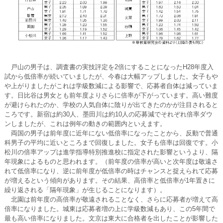
戸山の男子は、調査書の実技評定を2倍にすることになったH28年度入
試から低倍率が続いていましたが、今春は大幅アップしました。女子もや
や上がりましたがこれは学級数減による影響で、応募者自体は減っていま
す。日比谷は男女とも前年度よりさらに倍率が下がっています。高い難度
が避けられたのか、学校の人気自体に陰りが出てきたのかが注目されると
ころです。新宿は約30人、墨田川は約10人の応募減でそれぞれ倍率ダウ
ンしましたが、これは例年の動きの範囲内といえます。
両国の男子は前年度に近年にない低倍率になったことから、反動で普通
科男子の平均に近いところまで回復しました。女子も倍率は回復です。小
松川の倍率アップは進学指導特別推進校に指定された影響というより、隔
年現象によるものと思われます。（前年度の倍率が高いと次年度は敬遠さ
れて低倍率になり、逆に前年度が低倍率の時はチャンスと捉えられて応募
が増えるという傾向があります。その結果、高倍率と低倍率が1年置きに
繰り返される「隔年現象」が生じることになります）。
北園は前年度の高倍率が敬遠されることなく、さらに応募者が増えて高
倍率になりました。城東は応募者増の上に学級数減もあり、この5年間で
最も高い倍率になりました。文京は東大に合格者を出したことが影響した