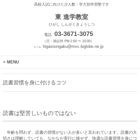
高校入試に向けた少人数・学力別学習塾です
東 進学教室
ひがし しんがくきょうしつ
03-3671-3075
電話:
（日・祝以外 PM 2:00 〜 10:00）
higasisingaku@mvc.biglobe.ne.jp
メール:
MENU
読書習慣を身に付けるコツ
読書は堅苦しいものではない
年齢を問わず、読書の習慣がない人が多いと言われています。読書の大
切さは理解していても、なかなか実行に移せず、快適な読書習慣を身につ