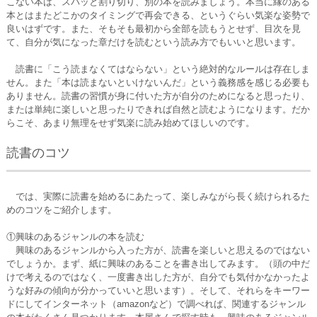
こない本は、スパッと割り切り、別の本を読みましょう。本当に縁のある
本とはまたどこかのタイミングで再会できる、というぐらい気楽な姿勢で
良いはずです。また、そもそも最初から全部を読もうとせず、目次を見
て、自分が気になった章だけを読むという読み方でもいいと思います。
読書に「こう読まなくてはならない」という絶対的なルールは存在しま
せん。また「本は読まないといけないんだ」という義務感を感じる必要も
ありません。読書の習慣が身に付いた方が自分のためになると思ったり、
または単純に楽しいと思ったりできれば自然と読むようになります。だか
らこそ、あまり無理をせず気楽に読み始めてほしいのです。
読書のコツ
では、実際に読書を始めるにあたって、楽しみながら長く続けられるた
めのコツをご紹介します。
①興味のあるジャンルの本を読む
興味のあるジャンルから入った方が、読書を楽しいと思えるのではない
でしょうか。まず、紙に興味のあることを書き出してみます。（頭の中だ
けで考えるのではなく、一度書き出した方が、自分でも気付かなかったよ
うな好みの傾向が分かっていいと思います）。そして、それらをキーワー
ドにしてインターネット（amazonなど）で調べれば、関連するジャンル