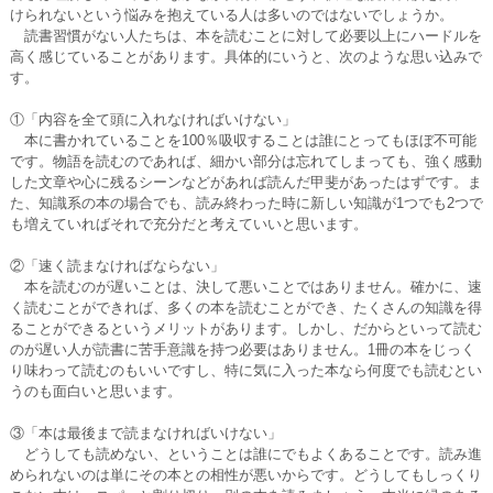
けられないという悩みを抱えている人は多いのではないでしょうか。
読書習慣がない人たちは、本を読むことに対して必要以上にハードルを
高く感じていることがあります。具体的にいうと、次のような思い込みで
す。
①「内容を全て頭に入れなければいけない」
本に書かれていることを100％吸収することは誰にとってもほぼ不可能
です。物語を読むのであれば、細かい部分は忘れてしまっても、強く感動
した文章や心に残るシーンなどがあれば読んだ甲斐があったはずです。ま
た、知識系の本の場合でも、読み終わった時に新しい知識が1つでも2つで
も増えていればそれで充分だと考えていいと思います。
②「速く読まなければならない」
本を読むのが遅いことは、決して悪いことではありません。確かに、速
く読むことができれば、多くの本を読むことができ、たくさんの知識を得
ることができるというメリットがあります。しかし、だからといって読む
のが遅い人が読書に苦手意識を持つ必要はありません。1冊の本をじっく
り味わって読むのもいいですし、特に気に入った本なら何度でも読むとい
うのも面白いと思います。
③「本は最後まで読まなければいけない」
どうしても読めない、ということは誰にでもよくあることです。読み進
められないのは単にその本との相性が悪いからです。どうしてもしっくり