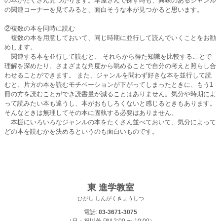
の本がたくさん見つかります。本屋さんで探す時も、興味のあるジャンル
の関連コーナーを見てみると、面白そうな本が見つかると思います。
②複数の本を同時に読む
複数の本を用意しておいて、同じ時期に並行して読んでいくことをお勧
めします。
関連する本を並行して読むと、 それらから得た知識を比較することで
理解を深めたり、さまざまな角度から眺めることで自分の考えと照らし合
わせることができます。 また、ジャンルを問わず好きな本を並行して読
むと、片方の本を読むモチベーションが下がってしまったときに、もう1
冊の方を読むことができ読書量が減ることはありません。気分や時期によ
って読みたい本も違うし、本がおもしろくないと感じるときもあります。
そんなときは無理してその本に固執する必要はありません。
本棚にいろいろなジャンルの本をたくさん並べておいて、気分によって
どの本を読むかを決めるというのも面白いものです。
東 進学教室
ひがし しんがくきょうしつ
電話:
03-3671-3075