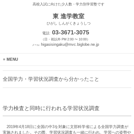
高校入試に向けた少人数・学力別学習塾です
東 進学教室
ひがし しんがくきょうしつ
03-3671-3075
電話:
（日・祝以外 PM 2:00 〜 10:00）
higasisingaku@mvc.biglobe.ne.jp
メール:
MENU
全国学力・学習状況調査から分かったこと
学力検査と同時に行われる学習状況調査
2019年4月18日に全国の中3を対象に文部科学省による全国学力調査が
実施されました。その際、学習状況調査も一緒に行われ、学習への姿勢や