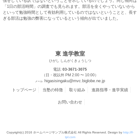
強をしている訳ではないということを示しているのでしょう。同じ傾向は
「1日の部活時間」の調査でも見られます。部活を全くやっていないから
といって勉強時間として有効利用しているのではないということと、長す
ぎる部活は勉強の弊害になっているという傾向が出ていました。
東 進学教室
ひがし しんがくきょうしつ
電話:
03-3671-3075
（日・祝以外 PM 2:00 〜 10:00）
higasisingaku@mvc.biglobe.ne.jp
メール:
トップページ
当塾の特徴
取り組み
進路指導・進学実績
お問い合わせ
Copyright(c) 2016 ホームページサンプル株式会社 All Rights Reserved. Design by
http://f-
tpl.com