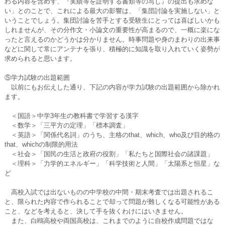
わる内容を含めず、『実績等を証明する書類等の写し』の提出も求めな
い」とのことで、これによる最大の影響は、「集団討論を実施しない」と
いうことでしょう。集団討論を苦手とする受験生にとっては喜ばしいかも
しれませんが、その分作文・小論文の重要性が高まるので、一概に楽にな
ったと言えるのかどうかは分かりません。時事問題や身のまわりの出来事
などに関して常にアンテナを張り、積極的に知識を取り入れていく姿勢が
求められると思います。
⑤学力試験の出題範囲
以前にもお伝えした通り、下記の内容が学力試験の出題範囲から除かれ
ます。
＜国語＞中学3年生の教科書で学習する漢字
＜数学＞「三平方の定理」「標本調査」
＜英語＞「関係代名詞」のうち、主格のthat、which、who及び目的格の
that、whichの制限的用法
＜社会＞「国民の生活と政府の役割」「私たちと国際社会の諸課題」
＜理科＞「力学的エネルギー」「科学技術と人間」「太陽系と恒星」な
ど
高校入試では出ないものの中学校の中間・期末考査では出題されるこ
と、限られた内容で作られることで却って問題が難しくなる可能性がある
こと、などを考えると、決して手を抜くわけにはいきません。
また、白鴎高校や両国高校は、これまでのように自校作成問題ではな