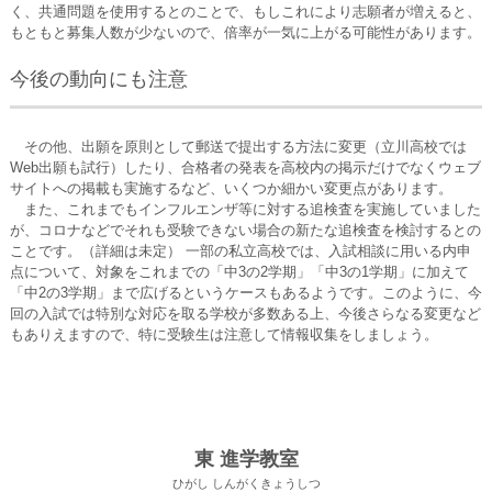
く、共通問題を使用するとのことで、もしこれにより志願者が増えると、
もともと募集人数が少ないので、倍率が一気に上がる可能性があります。
今後の動向にも注意
その他、出願を原則として郵送で提出する方法に変更（立川高校では
Web出願も試行）したり、合格者の発表を高校内の掲示だけでなくウェブ
サイトへの掲載も実施するなど、いくつか細かい変更点があります。
また、これまでもインフルエンザ等に対する追検査を実施していました
が、コロナなどでそれも受験できない場合の新たな追検査を検討するとの
ことです。（詳細は未定） 一部の私立高校では、入試相談に用いる内申
点について、対象をこれまでの「中3の2学期」「中3の1学期」に加えて
「中2の3学期」まで広げるというケースもあるようです。このように、今
回の入試では特別な対応を取る学校が多数ある上、今後さらなる変更など
もありえますので、特に受験生は注意して情報収集をしましょう。
東 進学教室
ひがし しんがくきょうしつ