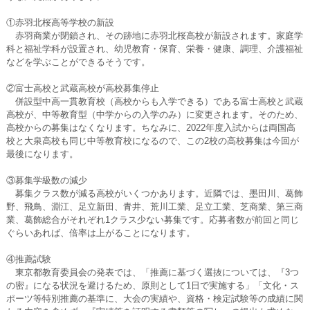
①赤羽北桜高等学校の新設
赤羽商業が閉鎖され、その跡地に赤羽北桜高校が新設されます。家庭学
科と福祉学科が設置され、幼児教育・保育、栄養・健康、調理、介護福祉
などを学ぶことができるそうです。
②富士高校と武蔵高校が高校募集停止
併設型中高一貫教育校（高校からも入学できる）である富士高校と武蔵
高校が、中等教育型（中学からの入学のみ）に変更されます。そのため、
高校からの募集はなくなります。ちなみに、2022年度入試からは両国高
校と大泉高校も同じ中等教育校になるので、この2校の高校募集は今回が
最後になります。
③募集学級数の減少
募集クラス数が減る高校がいくつかあります。近隣では、墨田川、葛飾
野、飛鳥、淵江、足立新田、青井、荒川工業、足立工業、芝商業、第三商
業、葛飾総合がそれぞれ1クラス少ない募集です。応募者数が前回と同じ
ぐらいあれば、倍率は上がることになります。
④推薦試験
東京都教育委員会の発表では、「推薦に基づく選抜については、『3つ
の密』になる状況を避けるため、原則として1日で実施する」「文化・ス
ポーツ等特別推薦の基準に、大会の実績や、資格・検定試験等の成績に関