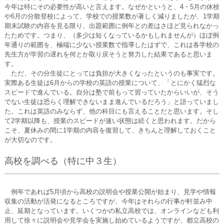
今年は特にその必要性が高いと言えます。なぜかというと、4・5月の休校
や6月の分散登校によって、学校での授業数が著しく減りましたが、1学期
期末試験の内容を見る限り、出題範囲に例年との差はさほど見られなかっ
たためです。つまり、（多少は短くなっているかもしれませんが）ほぼ例
年通りの範囲を、極端に少ない授業数で指導したはずで、これは各学校の
先生方が学習の遅れを何とか取り戻そうと努力した結果であると思いま
す。
ただ、その分生徒にとっては負担が大きくなったというのも事実です。
実際ある生徒は6月からの学校の英語の授業について、「とにかく猛烈な
スピードで進んでいる。自分は塾で前もって習っていたからいいが、そう
でない生徒は恐らく理解できないまま進んでいるだろう」と語っていまし
た。これは英語のみならず、他の科目にも言えることだと思います。そし
て2学期以降も、授業のスピードが速い状態は続くと思われます。だから
こそ、夏休みの間に1学期の内容を復習して、きちんと理解しておくこと
が大切なのです。
高校を調べる（特に中３生）
例年であれば5月頃から高校の説明会や授業公開が始まり、見学や情報
収集の活動が活発になるところですが、今年はそれらの行事が軒並み中
止、延期となっています。いくつかの私立高校では、オンラインなども利
用して徐々に説明会や見学会を実施し始めているようですが、都立高校の