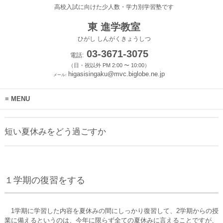
高校入試に向けた少人数・学力別学習塾です
東 進学教室
ひがし しんがくきょうしつ
03-3671-3075
電話:
（日・祝以外 PM 2:00 〜 10:00）
higasisingaku@mvc.biglobe.ne.jp
メール:
MENU
短い夏休みをどう過ごすか
１学期の復習をする
1学期に学習した内容を夏休みの間にしっかり復習して、2学期からの授
業に備えるというのは、今年に限らず全ての夏休みに言えることですが、