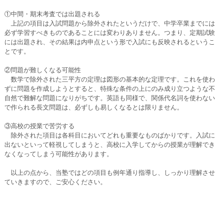
①中間・期末考査では出題される
上記の項目は入試問題から除外されたというだけで、中学卒業までには
必ず学習すべきものであることには変わりありません。つまり、定期試験
には出題され、その結果は内申点という形で入試にも反映されるというこ
とです。
②問題が難しくなる可能性
数学で除外された三平方の定理は図形の基本的な定理です。これを使わ
ずに問題を作成しようとすると、特殊な条件の上にのみ成り立つような不
自然で難解な問題になりがちです。英語も同様で、関係代名詞を使わない
で作られる長文問題は、必ずしも易しくなるとは限りません。
③高校の授業で苦労する
除外された項目は各科目においてどれも重要なものばかりです。入試に
出ないといって軽視してしまうと、高校に入学してからの授業が理解でき
なくなってしまう可能性があります。
以上の点から、当塾ではどの項目も例年通り指導し、しっかり理解させ
ていきますので、ご安心ください。