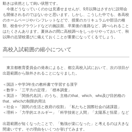
動きは依然として鈍い状態です。
今後どうなっていくのかは見通せませんが、9月以降はさすがに説明会
も開催されるのではないかと思います。しかし、こうした中でも、各高校
のホームページやパンフレットなどで、授業のカリキュラムや部活の種
類、校舎やグラウンドなどの施設面、卒業後の進路など、調べられること
はたくさんあります。夏休みの間に高校調べをしっかりやっておいて、秋
以降の志望校選びに備えておくことが重要になってくるでしょう。
高校入試範囲の縮小について
東京都教育委員会の発表によると、都立高校入試において、次の項目が
出題範囲から除外されることになりました。
＜国語＞中学3年生の教科書で学習する漢字
＜数学＞「三平方の定理」「標本調査」
＜英語＞「関係代名詞」のうち、主格のthat、which、who及び目的格の
that、whichの制限的用法
＜社会＞「国民の生活と政府の役割」「私たちと国際社会の諸課題」
＜理科＞「力学的エネルギー」「科学技術と人間」「太陽系と恒星」など
出題範囲が短くなったことで、「勉強が楽になった」と考えるのは大きな
間違いです。その理由をいくつか挙げてみます。