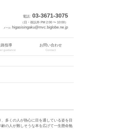
03-3671-3075
電話:
（日・祝以外 PM 2:00 〜 10:00）
higasisingaku@mvc.biglobe.ne.jp
メール:
進路指導
お問い合わせ
er guidance
Contact
り、多くの人が熱心に目を通している姿を目
年齢の人が難しそうな本を広げて一生懸命勉