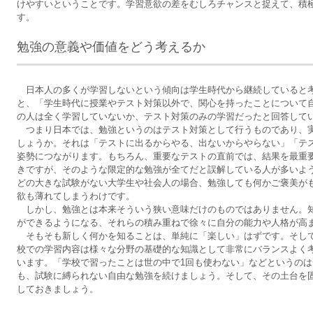
けやすいということです。学習意欲の差をむしろチャンスと捉えて、積
す。
勉強の意義や価値をどう考えるか
日本人の多くが学習しないという傾向は学生時代から継続していると
と、「学生時代に授業やテスト対策以外で、関心を持ったことについて
の人は全く学習していないか、テスト対策のみの学習だったと回答して
つまり日本では、勉強というのはテスト対策として行うものであり、
しょうか。それは「テストに出るからやる、出ないからやらない」「テ
姿勢につながります。もちろん、重要なテストの直前では、結果を最重
きですが、そのような限定的な勉強が全てだと誤解している人が多いよ
どの大きな試験がない大学生や社会人の場合、勉強しても何かご褒美が
欲も薄れてしまうわけです。
しかし、勉強とは本来そういう狭い意味だけのものではありません。
ができるようになる、それらの積み重ねで徐々に自分の能力や人格が高
そもそも新しく何かを知ることは、単純に「楽しい」はずです。そし
校での学習内容は様々な分野の基礎的な知識として非常にバランスよく
います。「学校で習ったことは世の中で1回も使わない」などというの
も、試験に縛られない自由な勉強を続けましょう。そして、その土台を
しておきましょう。