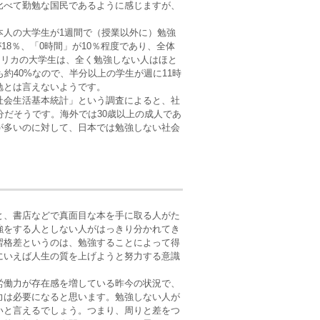
比べて勤勉な国民であるように感じますが、
人の大学生が1週間で（授業以外に）勉強
18％、「0時間」が10％程度であり、全体
メリカの大学生は、全く勉強しない人はほと
約40%なので、半分以上の学生が週に11時
勉とは言えないようです。
社会生活基本統計」という調査によると、社
分だそうです。海外では30歳以上の成人であ
が多いのに対して、日本では勉強しない社会
と、書店などで真面目な本を手に取る人がた
強をする人としない人がはっきり分かれてき
習格差というのは、勉強することによって得
にいえば人生の質を上げようと努力する意識
労働力が存在感を増している昨今の状況で、
力は必要になると思います。勉強しない人が
いと言えるでしょう。つまり、周りと差をつ