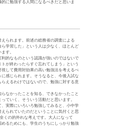
極的に勉強する人間になるべきだと思いま
考えられます。前述の総務省の調査による
自ら学習した」という人は少なく、ほとんど
います。
実利的なものという認識が強いのではないで
ストが終わったらすぐ忘れてしまう」という
要視して費用対効果の高い勉強法を考えるべ
うに感じられます。そうなると、今後入試な
もらえるわけではないので、勉強に対する意
知らなかったことを知る、できなかったこと
まっていく、そういう活動だと思います。
て、実際にいろいろ勉強してみると、小中学
考えられていたのだということに気付くと思
は全くの的外れな考えです。大人になって
固めるためにも、学生のうちにしっかり勉強