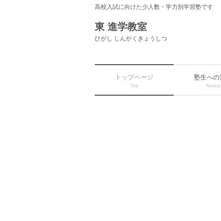
高校入試に向けた少人数・学力別学習塾です
東 進学教室
ひがし しんがくきょうしつ
トップページ
塾生への
Top
Notice