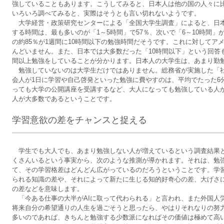
強していることもあります。こうしてみると、日本人は他の国の人々に
いろいろ調べてみると、実際はそうとも言い切れないようです。
大学経営・政策研究センターによる「全国大学生調査」によると、日本
する時間は、最も多いのが「1～5時間」で57％、次いで「6～10時間」が
の約85％が1週間に10時間以下の勉強時間だそうです。これに対してア
んどいません。また、日本では大多数だった「10時間以下」という回答も
間以上勉強をしていることが分かります。日本人の大学生は、あまり勤
勉強していないのは大学生だけではありません。総務省が実施した「
会人が1日に学習や自己啓発といった勉強に費やすのは、平均でたった6
っても大学の公開講座を受講するなど、大人になっても勉強している人
人が大多数であるということです。
学習意欲の差をチャンスと捉える
学生でも大人でも、あまり勉強しない人が増えているという調査結果
くさんいるという事実から、次のような推測が導かれます。それは、勉
て、その学習格差はどんどん広がっているのだろうということです。学
られる知識の差や、それによって新たに生じる知的好奇心の差、大げさ
の差などを意味します。
「今ある仕事の大半がAIに取って代わられる」と言われ、また外国人
将来自分の希望通りの人生を過ごそうと思ったら、やはりそれなりの努
多いのであれば、きちんと勉強する少数派になればその価値は極めて高