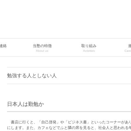
連絡
当塾の特徴
取り組み
About us
Activities
Care
勉強する人としない人
日本人は勤勉か
書店に行くと、「自己啓発」や「ビジネス書」といったコーナーがあ
にします。また、カフェなどでふと隣の席を見ると、社会人と思われる