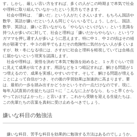
す。しかし、厳しい言い方をすれば、多くの人がこの時期まで本気で社会
や理科に取り組んでいなかったという見方もできます。
社会や理科は、「嫌いだ」という人がたくさんいます。もちろん国語や
数学、英語が嫌いだという人も同じぐらいいるでしょう。しかし、国語、
数学、英語は、嫌いと言いながらも「やらないといけない」という意識を
持つ人が多いのに対して、社会と理科は「嫌いだからやらない」というワ
ガママを押し通す人が多いように思えます。特に中１、中２の頃はその傾
向が顕著です。中３の前半でもまだその危険性に気付かない人が多くいま
すが、秋・冬になる頃には、さすがに社会と理科を軽視していては合格点
に届かないという現実を認識します。
社会や理科は、覚悟を決めて本気で勉強を始めると、１ヶ月ぐらいで目
に見えて成果が出てきます。用語などを１つ暗記すれば、解ける問題が１
つ増えるので、成果を実感しやすいのです。そして、解ける問題が増える
ことによって自信がつき、その後の学習効果は加速的に高まります。要
は、最初の一歩を踏み出すかどうかというその一点だけなのです。現に、
毎年入試直前の生徒たちは口々に「こんなに上がるなら、もっと早くから
やっておけばよかった」と言います。これから受験を迎える生徒たちは、
この先輩たちの言葉を真剣に受け止めるべきでしょう。
嫌いな科目の勉強法
嫌いな科目、苦手な科目を効果的に勉強する方法はあるのでしょうか。