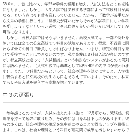
58.6％）。昔に比べて、学部や学科の種類も増え、入試方法もとても複雑
になりました。しかし、大学入試では受検する学部によって試験科目が異
なる、という点は今も昔も変わっていません。だから、「数学が苦手だか
ら文系の学部に行こう」「世界史が嫌いだからそれが入試科目にない学科
を受けよう」などといった選択（それ自体が良いか悪いかは別として）が
可能になります。
しかし、高校入試ではそうはいきません。高校入試では、一部の例外を
除いてほぼ全ての公立高校で５科目の試験があります。得意、不得意に関
わらず全ての科目で勝負しなければなりません。つまり、特定の科目を避
けて受検することはできないのです。私立高校は３科目入試が多いのです
が、都立高校と違って「入試相談」という特殊なシステムがあるので同列
には語れません。（入試相談では基準として5科や9科の内申点が使われま
す）。また、３科目だからといって、社会や理科を疎かにすると、入学後
に苦労すると私立高校の先生方も口をそろえて言います。そのため、私立
でも５科目入試を導入する高校が増えています。
中３の頑張り
毎年感じるのですが、入試を控えた中３生は、12月頃から、緊張感、切
迫感を持って勉強に取り組み、その姿には目をみはるものがあります。彼
らの多くは、社会や理科の暗記を集中的にやることで得点アップを目指し
ます。これは、社会や理科という科目が短期間で成果を出しやすいからで