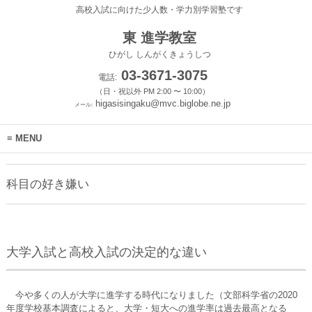
高校入試に向けた少人数・学力別学習塾です
東 進学教室
ひがし しんがくきょうしつ
03-3671-3075
電話:
（日・祝以外 PM 2:00 〜 10:00）
higasisingaku@mvc.biglobe.ne.jp
メール:
MENU
科目の好き嫌い
大学入試と高校入試の決定的な違い
今や多くの人が大学に進学する時代になりました（文部科学省の2020
年度学校基本調査によると、大学・短大への進学率は過去最高となる