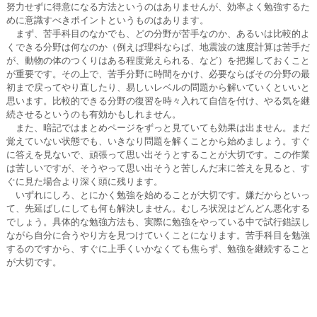
努力せずに得意になる方法というのはありませんが、効率よく勉強するた
めに意識すべきポイントというものはあります。
まず、苦手科目のなかでも、どの分野が苦手なのか、あるいは比較的よ
くできる分野は何なのか（例えば理科ならば、地震波の速度計算は苦手だ
が、動物の体のつくりはある程度覚えられる、など）を把握しておくこと
が重要です。その上で、苦手分野に時間をかけ、必要ならばその分野の最
初まで戻ってやり直したり、易しいレベルの問題から解いていくといいと
思います。比較的できる分野の復習を時々入れて自信を付け、やる気を継
続させるというのも有効かもしれません。
また、暗記ではまとめページをずっと見ていても効果は出ません。まだ
覚えていない状態でも、いきなり問題を解くことから始めましょう。すぐ
に答えを見ないで、頑張って思い出そうとすることが大切です。この作業
は苦しいですが、そうやって思い出そうと苦しんだ末に答えを見ると、す
ぐに見た場合より深く頭に残ります。
いずれにしろ、とにかく勉強を始めることが大切です。嫌だからといっ
て、先延ばしにしても何も解決しません。むしろ状況はどんどん悪化する
でしょう。具体的な勉強方法も、実際に勉強をやっている中で試行錯誤し
ながら自分に合うやり方を見つけていくことになります。苦手科目を勉強
するのですから、すぐに上手くいかなくても焦らず、勉強を継続すること
が大切です。